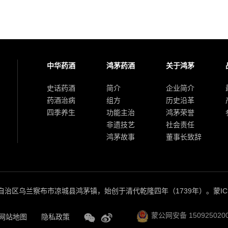
中华药酒
鸿茅药酒
关于鸿茅
史话药酒
简介
企业简介
药酒治病
组方
历史沿革
四季养生
功能主治
鸿茅荣誉
非遗技艺
社会责任
鸿茅故事
董事长致辞
治区乌兰察布市凉城县鸿茅镇，始创于清代乾隆四年（1739年）。
蒙IC
蒙公网安备 150925020
网站地图
隐私政策