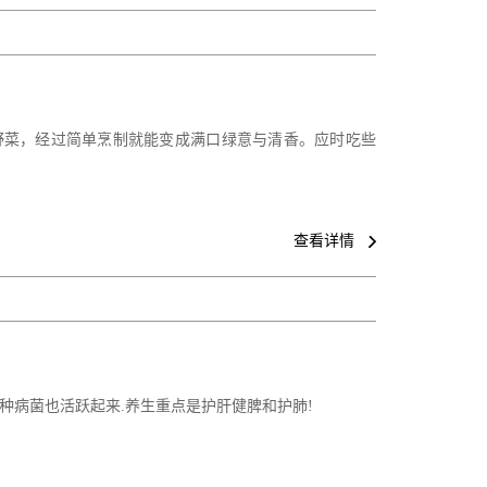
野菜，经过简单烹制就能变成满口绿意与清香。应时吃些
查看详情
各种病菌也活跃起来.养生重点是护肝健脾和护肺!