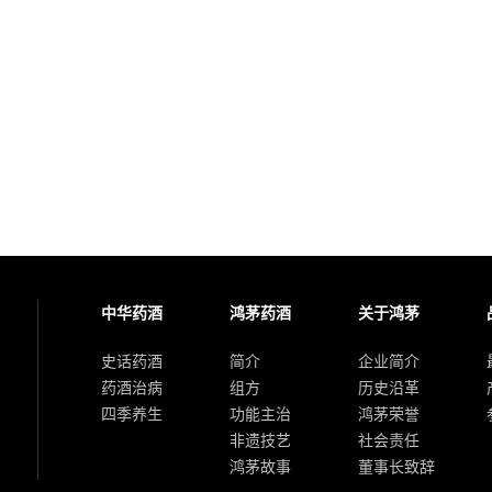
中华药酒
鸿茅药酒
关于鸿茅
史话药酒
简介
企业简介
药酒治病
组方
历史沿革
四季养生
功能主治
鸿茅荣誉
非遗技艺
社会责任
鸿茅故事
董事长致辞