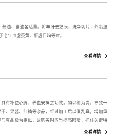
醋、酱油、食油各适量。将羊肝去筋膜，洗净切片，外裹湿
于老年血虚萎黄、肝虚目暗等症。
查看详情
，具有补益心脾、养血安神之功效。物以稀为贵，导致一
果干、果酱、红糖等杂品，经过加工后以假乱真，增加重
观与真品极为相似，故购买时应当擦亮眼睛，抓住关键特
查看详情