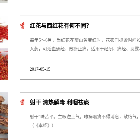
红花与西红花有何不同？
每年5～6月，当红花花瓣由黄变红时，花农们抓紧时间
入药，可活血通经、散瘀止痛，适用于经闭、痛经、恶露
2017-05-15
射干 清热解毒 利咽祛痰
射干“味苦平。主咳逆上气，喉痹咽痛不得消息，散结气
（《本经》）