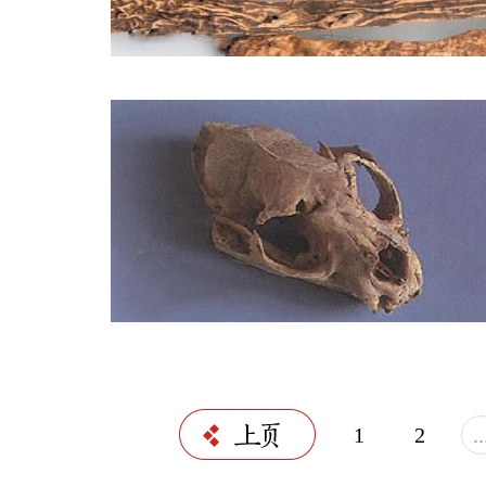
1
2
..