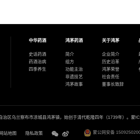
中华药酒
鸿茅药酒
关于鸿茅
史话药酒
简介
企业简介
药酒治病
组方
历史沿革
四季养生
功能主治
鸿茅荣誉
非遗技艺
社会责任
鸿茅故事
董事长致辞
治区乌兰察布市凉城县鸿茅镇，始创于清代乾隆四年（1739年）。
蒙IC
蒙公网安备 150925020
网站地图
隐私政策