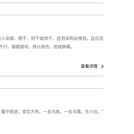
投入采摘、晒干、阴干或烘干，送到采购站换钱。这红花
不行、癥瘕痞块、跌仆损伤、疮疡肿痛。
查看详情
，腹中邪逆，食饮大热。一名乌扇，一名乌蒲。生川谷。”