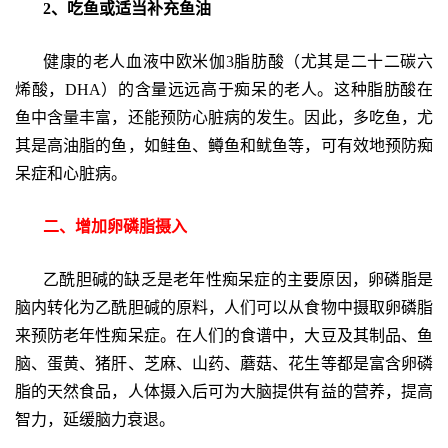
2、吃鱼或适当补充鱼油
健康的老人血液中欧米伽3脂肪酸（尤其是二十二碳六
烯酸，DHA）的含量远远高于痴呆的老人。这种脂肪酸在
鱼中含量丰富，还能预防心脏病的发生。因此，多吃鱼，尤
其是高油脂的鱼，如鲑鱼、鳟鱼和鱿鱼等，可有效地预防痴
呆症和心脏病。
二、增加卵磷脂摄入
乙酰胆碱的缺乏是老年性痴呆症的主要原因，卵磷脂是
脑内转化为乙酰胆碱的原料，人们可以从食物中摄取卵磷脂
来预防老年性痴呆症。在人们的食谱中，大豆及其制品、鱼
脑、蛋黄、猪肝、芝麻、山药、蘑菇、花生等都是富含卵磷
脂的天然食品，人体摄入后可为大脑提供有益的营养，提高
智力，延缓脑力衰退。