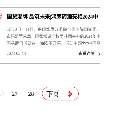
国货潮牌 品筑未来|鸿茅药酒亮相2024中
国品牌日活动
5月10日—14日，由国家发改委联合国务院国资委、
市场监管总局、国家知识产权局共同举办的2024年中
国品牌日活动在上海隆重开幕。活动主题为“中国品
牌 世界共享；国货潮牌 品筑未来”，采用线上线下相
2024-05-14
查看详情
结合模式，设置地方展区、企业展区、品牌美好市
集、新品首发首秀等多个板块。内蒙古鸿茅药业作为
国家级非遗、中华老字号、地理标志产品亮相品牌美
好市集，展示中医药非遗文化，传递中国品牌魅力。
.
27
28