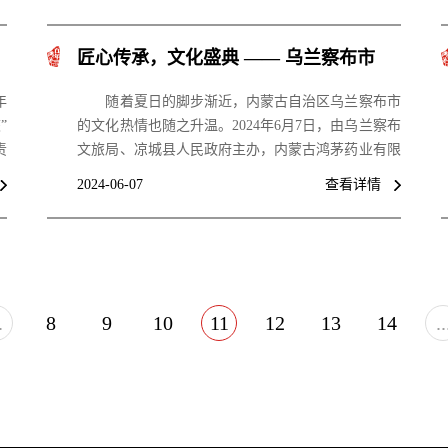
匠心传承，文化盛典 —— 乌兰察布市
“百年鸿茅 匠心之旅”活动即将启幕
年
随着夏日的脚步渐近，内蒙古自治区乌兰察布市
”
的文化热情也随之升温。2024年6月7日，由乌兰察布
责
文旅局、凉城县人民政府主办，内蒙古鸿茅药业有限
旅
责任公司承办的2024“文化和自然遗产日”系列活动暨
2024-06-07
查看详情
物
“百年鸿茅 匠心之旅”—非遗体验活动将在内蒙古乌
任
兰察布市凉城县举办。今年活动主题为“弘扬北疆文
化 庚续中华文脉”，旨在深化非遗保护理念，传承中
华优秀传统文化。
.
8
9
10
11
12
13
14
..