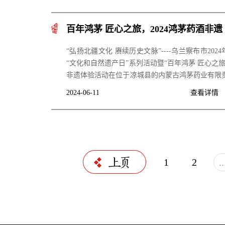
百年鸿茅 匠心之旅，2024鸿茅药酒非遗
体验活动正式启动
“弘扬北疆文化 赓续历史文脉”----乌兰察布市2024
“文化和自然遗产日”系列活动暨“百年鸿茅 匠心之旅
非遗体验活动在位于凉城县的内蒙古鸿茅药业有限
任公司生产中心举办。本次活动由乌兰察布市文化
2024-06-11
查看详情
游体育局、凉城县人民政府主办，乌兰察布市博
馆、市文化馆、市美术馆、内蒙古鸿茅药业有限责
公司承办。
1
2
..