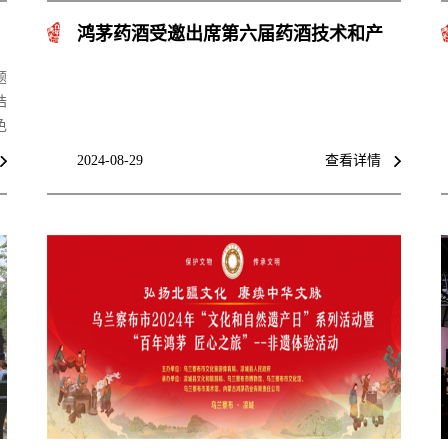
鸿茅药酒受邀出席第六届药酒技术和产
业发展研讨会
题
浩
色
为
2024-08-29
查看详情
潮
商