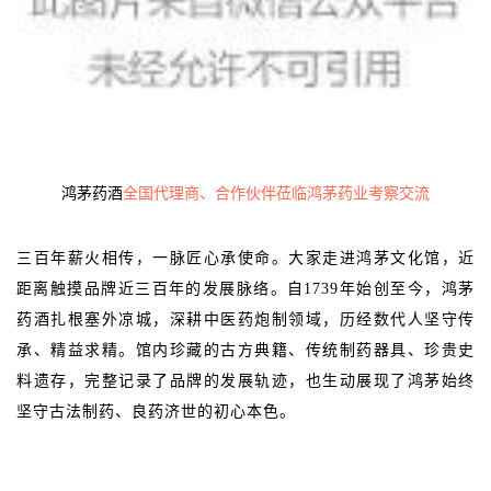
鸿茅药酒
全国代理商、合作伙伴莅临鸿茅药业考察交流
三百年薪火相传，一脉匠心承使命。大家走进
鸿茅文化馆
，近
距离触摸品牌近三百年的发展脉络。自1739年始创至今，
鸿茅
药酒
扎根塞外凉城，深耕中医药炮制领域，历经数代人坚守传
承、精益求精。馆内珍藏的古方典籍、传统制药器具、珍贵史
料遗存，完整记录了品牌的发展轨迹，也生动展现了鸿茅始终
坚守古法制药、良药济世的初心本色。