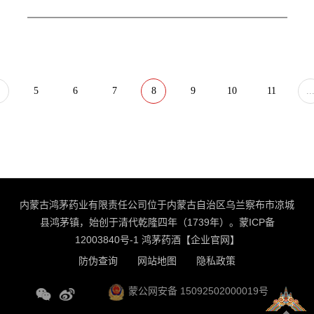
由内蒙古自治区文化和旅游厅主办，呼和浩特市、呼伦
贝尔市、乌兰察布市等多个盟市文化和旅游局积极响应
和参与。
.
5
6
7
8
9
10
11
..
内蒙古鸿茅药业有限责任公司位于内蒙古自治区乌兰察布市凉城
县鸿茅镇，始创于清代乾隆四年（1739年）。
蒙ICP备
12003840号-1
鸿茅药酒【企业官网】
防伪查询
网站地图
隐私政策
蒙公网安备 15092502000019号