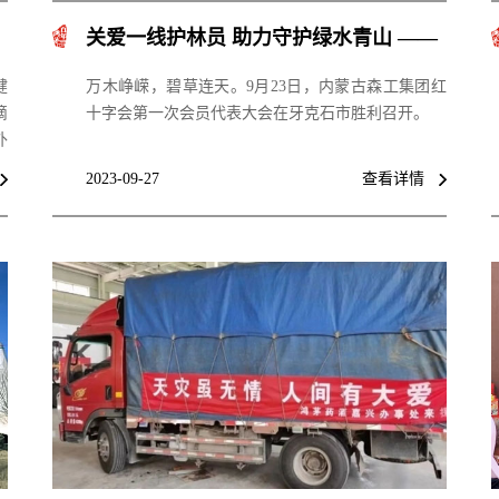
关爱一线护林员 助力守护绿水青山 ——
鸿茅药业向内蒙古森工集团捐赠价值104
健
万木峥嵘，碧草连天。9月23日，内蒙古森工集团红
万元鸿茅药酒
滴
十字会第一次会员代表大会在牙克石市胜利召开。
外
。
2023-09-27
查看详情