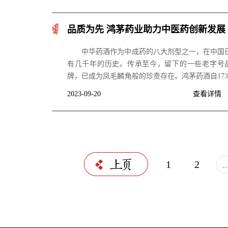
品质为先 鸿茅药业助力中医药创新发展
中华药酒作为中成药的八大剂型之一，在中国
有几千年的历史。传承至今，留下的一些老字号
牌，已成为凤毛麟角般的珍贵存在。鸿茅药酒自173
年创始至今，已有近300年的历史，2014年被评为
2023-09-20
查看详情
家级非物质文化遗产。在国家政策的支持和行业标
的不断完善的背景下，鸿茅药业作为中医药酒代表
业，也迎来新的机遇和挑战。
1
2
..