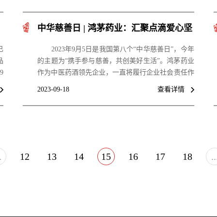
中华慈善日 | 鸿茅药业：汇聚点滴爱心坚
守公益初心
已
2023年9月5日是我国第八个“中华慈善日”，今年
品
的主题为“携手参与慈善，共创美好生活”。鸿茅药业
9
作为中医药酒领先企业，一直将履行企业社会责任作
国
为自身经营的重要内容之ー。乡村振兴、生态环保、
2023-09-18
查看详情
准
扶困助老、医疗卫生、防灾减灾……每一个国之关
企
心，民之关切的社会问题，鸿茅药业都以实际行动回
馈社会，坚持守正创新，凝心聚力地满足广大人民群
众的健康需求，为助力慈善事业的发展贡献企业力
量。
.
12
13
14
15
16
17
18
..