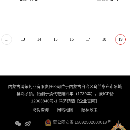
...
13
14
15
16
17
18
19
内蒙古鸿茅药业有限责任公司位于内蒙古自治区乌兰察布市凉城
县鸿茅镇，始创于清代乾隆四年（1739年）。
蒙ICP备
12003840号-1
鸿茅药酒【企业官网】
防伪查询
网站地图
隐私政策
蒙公网安备 15092502000019号