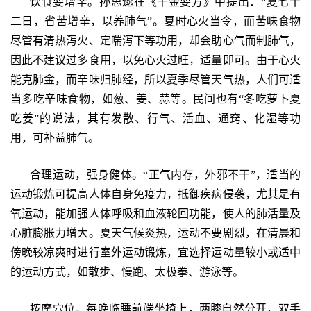
饮食要增辛。孙思邈在《千金要方》中提出：“夏七十
二日，省苦增辛，以养肺气”。夏时心火当令，而苦味食物
尽管有清热泻火、定喘泻下等功用，却会助心气而制肺气，
因此不建议过多食用，以免心火过旺，适量即可。由于心火
能克肺金，而辛味归肺经，所以夏季尽管天气热，人们可适
当多吃辛味食物，如葱、姜、蒜等。民间也有“冬吃萝卜夏
吃姜”的说法，其有发散、行气、活血、通窍、化湿等功
用，可补益肺气。
合理运动，强身健体。“正气内存，外邪不干”，适当的
运动锻炼可提高人体自身免疫力，抵御疾病侵袭，尤其是有
氧运动，能加强人体呼吸和血液轮回功能，使人的肺活量及
心脏膨胀力增大。夏天气候炎热，运动不要剧烈，在清晨和
傍晚较凉爽时进行室外运动锻炼，宜选择运动量较小或适中
的运动方式，如散步、慢跑、太极拳、游泳等。
按摩穴位。每晚临睡前端坐椅上，两膝自然分开，双手