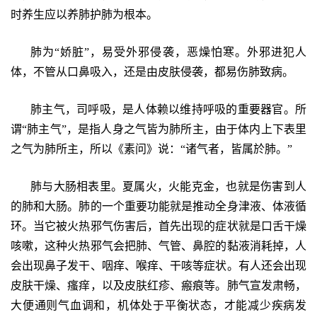
时养生应以养肺护肺为根本。
肺为“娇脏”，易受外邪侵袭，恶燥怕寒。外邪进犯人
体，不管从口鼻吸入，还是由皮肤侵袭，都易伤肺致病。
肺主气，司呼吸，是人体赖以维持呼吸的重要器官。所
谓“肺主气”，是指人身之气皆为肺所主，由于体内上下表里
之气为肺所主，所以《素问》说：“诸气者，皆属於肺。”
肺与大肠相表里。夏属火，火能克金，也就是伤害到人
的肺和大肠。肺的一个重要功能就是推动全身津液、体液循
环。当它被火热邪气伤害后，首先出现的症状就是口舌干燥
咳嗽，这种火热邪气会把肺、气管、鼻腔的黏液消耗掉，人
会出现鼻子发干、咽痒、喉痒、干咳等症状。有人还会出现
皮肤干燥、瘙痒，以及皮肤红疹、瘢痕等。肺气宣发肃畅，
大便通则气血调和，机体处于平衡状态，才能减少疾病发