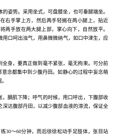
体的姿势。采用坐式，可盘膝坐，也可垂腿端坐。
放在右手掌上方，然后两手轻搁在两小腿上，贴近
宜将两手放在两大腿上部，掌心向下，自然放平。
微用口呵出浊气，用鼻微微纳气，如口中津生，应
到全身，要真正做到毫不紧张，毫无拘束。可分前
部意念都集中到少腹丹田。如静心的过程中妄念萌
观。
张，膈肌下降；呼气的时候，用口呼出，下腹部收
之深达腹部丹田，以减少腹部血液的滞流，保证全
30～60分钟，而后徐徐松动手足肢体，张目站