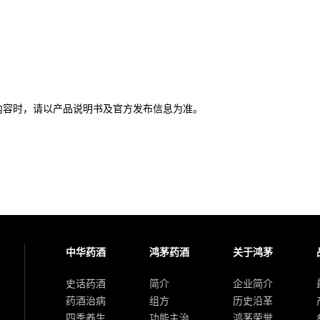
内容时，请以产品说明书及官方发布信息为准。
中华药酒
鸿茅药酒
关于鸿茅
史话药酒
简介
企业简介
药酒治病
组方
历史沿革
四季养生
功能主治
鸿茅荣誉