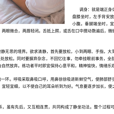
调身：就是端正身
盘膝坐时，左手背安
小腹。垂腿端坐时，
，两眼微合，两唇轻闭。舌抵上腭，或舌在口中搅动数遍后，微
虚静无思的境界。欲求清静，首先要放松，小到两眼、手指，大
逐处放松。同时要摒弃杂念，不回忆往事，勿牵挂眼前事务，全
会自然放弃。练功者平时即宜保持心意平和，精神愉快，情绪乐
的一环。呼吸采取鼻吸口呼，用鼻徐徐吸进新鲜空气，使肺部舒
，宜轻宜细，以不使自己的耳朵听到为好。气息要逐步加长，使
，虽有先后，又互相连贯，共同构成了静坐功法。整个过程可练