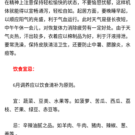
在精神上注意保持轻松愉快的状态，不要恼怒忧郁，这样机
体就能得以宣畅通泻，轻松自如。起居方面，要晚睡早起，
以顺应阳气的充盛，利于气血运行。此时天气是昼长夜短，
中午午休一会儿，对恢复体力消除疲劳有一定好处。由于天
气炎热，汗出较多，衣着应以棉制品为好，利于汗液排泄。
要常洗澡，保持皮肤清洁卫生，还要防止中暑、腮腺炎，水
痘等。
饮食宜忌：
6月调养应以饮食清补为原则。
宜：蔬菜、豆类、水果等。如菠萝、苦瓜、西瓜、荔
枝、芒果、绿豆、赤豆等。
忌：辛辣油腻之品。如羊肉、牛肉、猪肉、辣椒、葱、
姜等 。