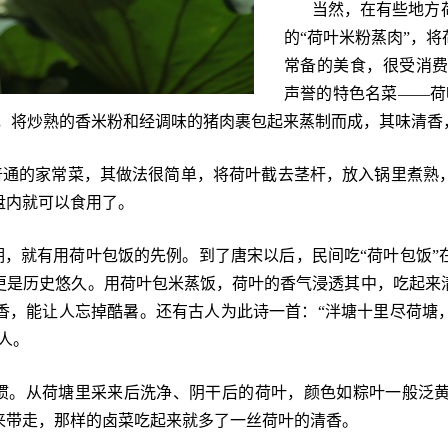
当然，在有些地方
的“荷叶米粉蒸肉”，
常备的美食，很受消
声誉的特色名菜——荷
叶，将炒熟的香米粉和经调味的猪肉裹包起来蒸制而成，其味清
普通的家常菜，其做法很简单，将荷叶截去茎杆，放入锅里煮熟
盘内就可以食用了。
，就有用荷叶包饭的先例。到了唐宋以后，民间吃“荷叶包饭”
更是历史悠久。用荷叶包米蒸饭，荷叶的香气浸透其中，吃起来
香，能让人忘掉酷暑。还有古人为此诗一首：“泮塘十里尽荷塘
人。
惯。从荷塘里采来后洗净、阴干后的荷叶，颜色如粽叶一般泛
来带走，那样的卤菜吃起来就多了一丝荷叶的清香。