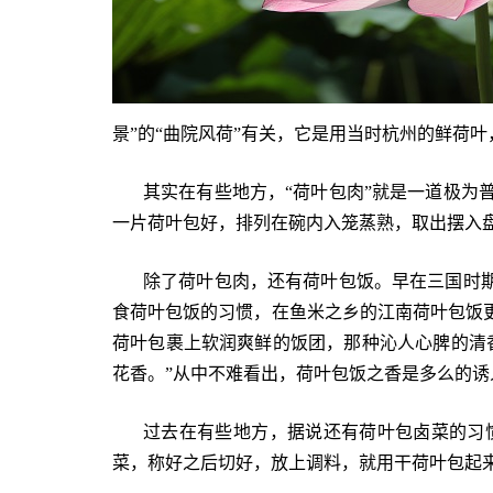
景”的“曲院风荷”有关，它是用当时杭州的鲜荷
其实在有些地方，“荷叶包肉”就是一道极为
一片荷叶包好，排列在碗内入笼蒸熟，取出摆入
除了荷叶包肉，还有荷叶包饭。早在三国时期
食荷叶包饭的习惯，在鱼米之乡的江南荷叶包饭
荷叶包裹上软润爽鲜的饭团，那种沁人心脾的清
花香。”从中不难看出，荷叶包饭之香是多么的诱
过去在有些地方，据说还有荷叶包卤菜的习
菜，称好之后切好，放上调料，就用干荷叶包起