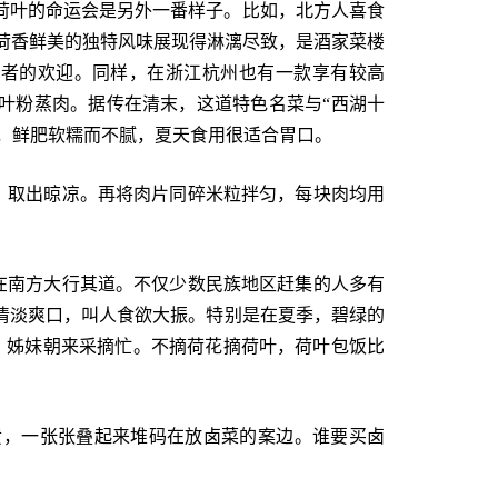
荷叶的命运会是另外一番样子。比如，北方人喜食
将荷香鲜美的独特风味展现得淋漓尽致，是酒家菜楼
费者的欢迎。同样，在浙江杭州也有一款享有较高
叶粉蒸肉。据传在清末，这道特色名菜与“西湖十
香，鲜肥软糯而不腻，夏天食用很适合胃口。
，取出晾凉。再将肉片同碎米粒拌匀，每块肉均用
在南方大行其道。不仅少数民族地区赶集的人多有
清淡爽口，叫人食欲大振。特别是在夏季，碧绿的
，姊妹朝来采摘忙。不摘荷花摘荷叶，荷叶包饭比
黄，一张张叠起来堆码在放卤菜的案边。谁要买卤