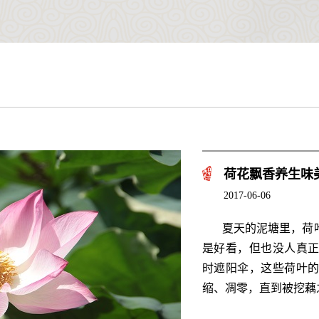
荷花飘香养生味
2017-06-06
夏天的泥塘里，荷
是好看，但也没人真
时遮阳伞，这些荷叶
缩、凋零，直到被挖藕