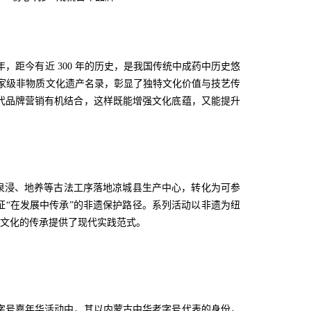
9 年，距今有近 300 年的历史，是我国传统中成药中历史悠
国家级非物质文化遗产名录，彰显了独特文化价值与技艺传
代品牌营销有机结合，这样既能增强文化底蕴，又能提升
泉浸、地养等古法工序落地凉城县生产中心，转化为可参
验证“在发展中传承”的非遗保护路径。系列活动以非遗为纽
医药文化的传承提供了现代实践范式。
届老字号嘉年华活动中，其以内蒙古中华老字号代表的身份，