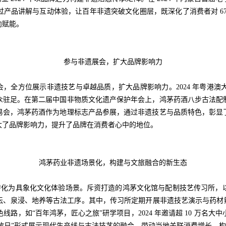
产品讲解与互动体验，让百年非遗突破文化圈层，既深化了消费者对 6
向赋能。
参与非遗展会，扩大品牌影响力
全方位展示非遗技艺与卓越品质，扩大品牌影响力。2024 年粤港澳
众驻足。在第二届中国非物质文化遗产保护年会上，鸿茅药酒八步古法配
易会，鸿茅药酒作为地理标志产品参展，通过非遗技艺与品质特色，彰显
大了品牌影响力，提升了品牌在消费者心中的地位。
鸿茅药业非遗场景化，构建与文旅融合的新生态
化为具象化文化体验场景。斥资打造的鸿茅文化馆与配制技艺传习所，
坛、泉浸、地养等古法工序。其中，传习所定期开展非遗技艺演示与药材辨
色线路，如“百年鸿茅，匠心之旅”研学项目，2024 年邀请超 10 万
开放日”形式展示现代生产线与古法技艺的融合，带动当地关联消费增长，构