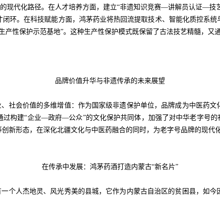
化路径。在人才培养方面，建立“非遗知识竞赛—讲解员认证—技艺传承人
的人才闭环。在科技赋能方面，鸿茅药业将热回流提取技术、智能化质控系
生产性保护示范基地”。这种生产性保护模式既保留了古法技艺精髓，又通
品牌价值升华与非遗传承的未来展望
、社会价值的多维增值：作为国家级非遗保护单位，品牌成为中医药文化
过构建“企业—政府—公众”的文化保护共同体，加强了对中华老字号的
康服务”等创新形态，在深化北疆文化与中医药融合的同时，为老字号品牌的现
在传承中发展：鸿茅药酒打造内蒙古“新名片”
一个人杰地灵、风光秀美的县城，它作为内蒙古自治区的贫困县，如今因