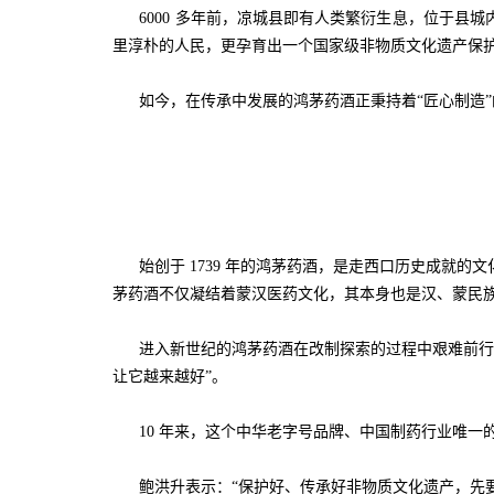
6000 多年前，凉城县即有人类繁衍生息，位于县
里淳朴的人民，更孕育出一个国家级非物质文化遗产保
如今，在传承中发展的鸿茅药酒正秉持着“匠心制造”
始创于 1739 年的鸿茅药酒，是走西口历史成就的文
茅药酒不仅凝结着蒙汉医药文化，其本身也是汉、蒙民
进入新世纪的鸿茅药酒在改制探索的过程中艰难前行。2
让它越来越好”。
10 年来，这个中华老字号品牌、中国制药行业唯一
鲍洪升表示：“保护好、传承好非物质文化遗产，先要