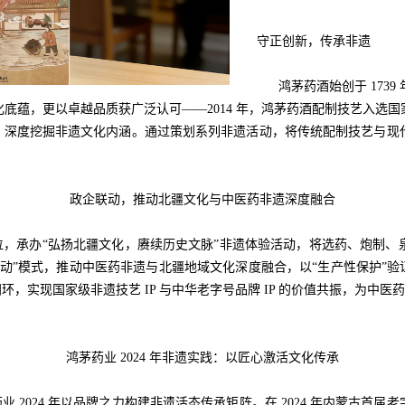
守正创新，传承非遗
鸿茅药酒
始创于 173
底蕴，更以卓越品质获广泛认可——2014 年，鸿茅药酒配制技艺入选
念，深度挖掘非遗文化内涵。通过策划系列非遗活动，将传统配制技艺与现
政企联动，推动北疆文化与中医药非遗深度融合
承办“弘扬北疆文化，赓续历史文脉”非遗体验活动，将选药、炮制、
构联动”模式，推动中医药非遗与北疆地域文化深度融合，以“生产性保护”
环，实现国家级非遗技艺 IP 与中华老字号品牌 IP 的价值共振，为中
鸿茅药业 2024 年非遗实践：以匠心激活文化传承
024 年以品牌之力构建非遗活态传承矩阵。在 2024 年内蒙古首