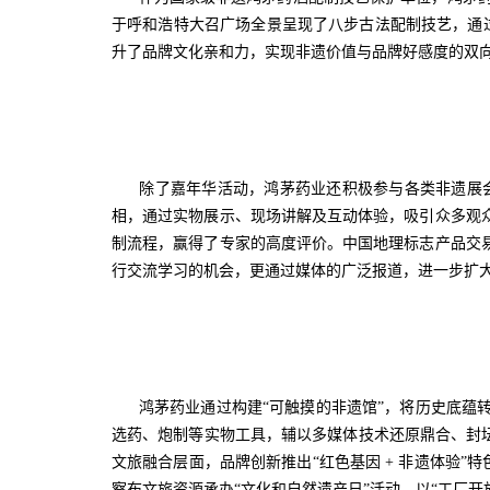
于呼和浩特大召广场全景呈现了八步古法配制技艺，通过
升了品牌文化亲和力，实现非遗价值与品牌好感度的双
除了嘉年华活动，鸿茅药业还积极参与各类非遗展会，
相，通过实物展示、现场讲解及互动体验，吸引众多观
制流程，赢得了专家的高度评价。中国地理标志产品交
行交流学习的机会，更通过媒体的广泛报道，进一步扩
鸿茅药业通过构建“可触摸的非遗馆”，将历史底蕴转
选药、炮制等实物工具，辅以多媒体技术还原鼎合、封
文旅融合层面，品牌创新推出“红色基因 + 非遗体验”特
察布文旅资源承办“文化和自然遗产日”活动，以“工厂