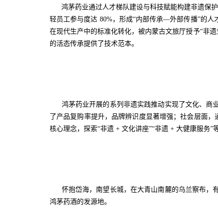
鸿茅药业通过人才梯队建设与科技赋能构建非遗保护的现代
轻员工参与度达 80%，形成“内部传承—外部传播”
在现代生产中的标准化转化，被内蒙古文旅厅授予“非遗
的活态传承提供了技术范本。
鸿茅药业开展的系列非遗实践推动实现了文化、商业
了产品复购率提升，品牌辨识度显著增强；社会层面，通
核心理念，探索“非遗 + 文化讲座”“非遗 + 大健
怀抱岱海，南望长城，在大青山南麓的乌兰察布，有
鸿茅药酒的发源地。