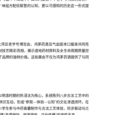
7 味组方配伍智慧的认知，更以可感知的历史这一形式提
大湾区老字号博览会，鸿茅药酒及气血固本口服液共同亮
制技艺精彩亮相，展示道地药材原料及全生命周期质量控
了品牌的独特价值。这些展会不仅为鸿茅药酒提供了与同
以明清时期的热浸法为核心，系统陈列八步古法工艺中的
识互动，形成“参观—体验—认知”的文化渗透闭环。在
名大中小学生参与中药香囊制作与古法工艺体验，同步联动乌兰
建“非遗保护—旅游增收—文化传播”的良性生态。