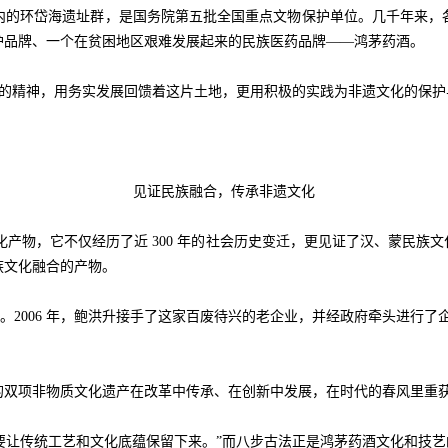
城内的环岱海遗址群，是国务院第五批全国重点文物保护单位。几千年来，
护品牌、一个在贫困地区艰难发展起来的民族医药品牌——鸿茅药酒。
的精神，用务实发展回馈着这片土地，更用积极的实践为非遗文化的保护
见证民族融合，传承非遗文化
化产物，它不仅经历了近 300 年的社会历史变迁，更见证了汉、蒙民
族文化融合的产物。
006 年，鲍洪升接手了这家百废待兴的老企业，并经政府牵头进行了
的双项非物质文化遗产在改革中传承、在创新中发展，在时代的春风里重
让传统工艺和文化底蕴保留下来。”而八步古法正是鸿茅药酒文化和技艺