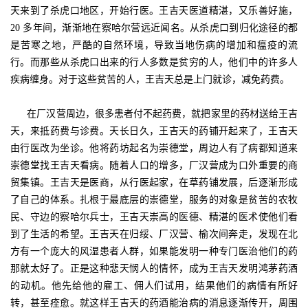
天来到了杀虎口地区，开始行医。王吉天医道精湛，又乐善好施，
20 多年间，渐渐地在察哈尔营远近闻名。从杀虎口到归化途径的都
是苦寒之地，严酷的自然环境，导致当地伤病的增加和瘟疫的流
行。而那些从杀虎口出来的行人多数是贫穷的人，他们中的许多人
疾病缠身。对于这些贫苦的人，王吉天总是上门就诊，减免药费。
在厂汉营周边，很多患者付不起药费，就把家里的药材送给王吉
天，来抵药费与诊费。天长日久，王吉天的药铺开起来了，王吉天
由行医改为坐诊。他将药坊起名为崇德堂，周边人有了病都知道来
崇德堂找王吉天看病。随着人口的增多，厂汉营成为口外重要的商
贸集镇。王吉天是医商，从行医起家，在草药铺发展，后逐渐形成
了自己的体系。扎根于最底层的崇德堂，服务的对象是贫苦的农牧
民、守边的察哈尔兵士，王吉天崇高的医德、精湛的医术使他们看
到了生活的希望。王吉天在归绥、厂汉营、榆次间奔走，发现在北
方有一个庞大的风湿患者人群，如果能发明一种专门医治他们的药
那就太好了。正是这种悲天悯人的情怀，成为王吉天发明鸿茅药酒
的动机。他先给他的雇工、佣人们试用，结果他们的病情有所好
转，甚至痊愈。就这样王吉天的药酒能治病的消息逐渐传开，周围