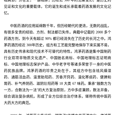
祛病邪，济苍生，一脉相承，历经近 300 年的沧桑变幻，是历史的
见证和文化的重要载体，它的诞生和成长承载着药酒发展的文化记
忆。
中医药酒的应用延绵数千年，但历经朝代的更迭，无数的战乱，
有很多宝贵的经验、方剂、制法都已失传。典籍中记载的 2000 多个
药酒方剂，到今天有超过 90% 都已经消失在了历史的长河之中。鸿
茅药酒历经近 300年历史，组方和工艺能完整地保存下来实属不易，
具有历史传承和现代技术不可替代的特性。鸿茅药酒是集中国制药
行业双项非物质文化遗产、中国驰名商标、中国地理标志证明商
标、中国地理标志保护产品、中华老字号等诸多荣誉于一身的中医
药民族品牌。鸿茅药酒的珍贵之处在于，其组方中包含祛风燥湿
药、通筋活血药、温里助阳药、芳香开窍药、温化寒痰药、健脾和
胃药、补气养阴药、滋阴壮阳药等 18 大类 67 味药。秉承“融数方为
一方，合数法为一法”的大方复治原则，方中多症兼顾，数法并备，
综合调治复杂病机，形成了全方位综合治疗体系，堪称传统中医药
大药大方的典范。