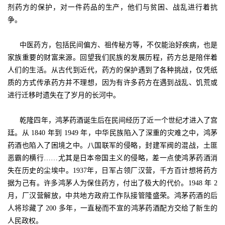
剂药方的保护，对一件药品的生产，他们与贫困、战乱进行着抗
争。
中医药方，包括民间偏方、祖传秘方等，不仅能治好疾病，也是
家族重要的财富来源。回望我们民族的发展历程，药方总是陪伴着
人们的生活。从古代到近代，药方的保护遇到了各种挑战，仅凭纸
质的方式传承药方并不理想，因为有许多药方在遇到战乱、饥荒或
进行迁移时遗失在了岁月的长河中。
乾隆四年，鸿茅药酒诞生后在民间经历了近一个世纪才进入了宫
廷。从 1840 年到 1949 年，中华民族陷入了深重的灾难之中，鸿茅
药酒也陷入了困境之中。八国联军的侵略，封建军阀的混战，土匪
恶霸的横行……尤其是日本帝国主义的侵略，差一点使鸿茅药酒消
失在历史的尘埃中。1937年，日军占领厂汉营，千方百计想将药方
据为己有。许多鸿茅人为保住药方，付出了极大的代价。1948 年 2
月，厂汉营解放，中共地方政府工作队接管隆盛荣。鸿茅药酒的后
人将珍藏了 200 多年，一直秘而不宣的鸿茅药酒配方交给了新生的
人民政权。