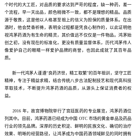
个时代的大工匠，对品质的要求达到严苛的程度，缺一种药，差一
个流程，早一天出品，颜色稍微不一致，都不是理想的精品。品质
源于敬畏，这是他以人格甚至祖上的信义为担保的质量体系。在出
酒时，他会焚香祈祷，表明全过程都是凭良心制作的，以此证明他
视鸿茅药酒为有生命的精灵，其价值远不仅仅是一件物品。鸿茅始
创之初，没有现在的标准化，更没有质量监督体系，历代鸿茅传人
像爱护自己的眼睛一样爱护品牌的商誉，也因此成就了其百年品
质。
新一代鸿茅人谨遵“良药济世，精工取繁”的百年祖训，坚守工匠
精神，专注于精益求精，结合传统八步古法配制技艺和现代高科技
萃取技术，不断提升鸿茅药酒的品质，从源头上保证消费者的权
益。
2016 年，故宫博物院举行了宫廷医药的专业展览，鸿茅药酒位
列其中。目前，鸿茅药酒已经成为中国 OTC 市场的黄金单品及药品
行业的领先品牌。深厚的历史积淀、鲜明的民族文化、确切的治疗
效果、明晰的经营路径，让鸿茅成为中国药酒领域鲜见的同时拥有