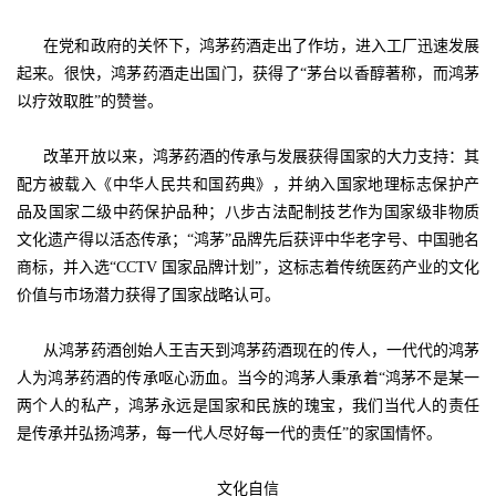
在党和政府的关怀下，鸿茅药酒走出了作坊，进入工厂迅速发展
起来。很快，鸿茅药酒走出国门，获得了“茅台以香醇著称，而鸿茅
以疗效取胜”的赞誉。
改革开放以来，鸿茅药酒的传承与发展获得国家的大力支持：其
配方被载入《中华人民共和国药典》，并纳入国家地理标志保护产
品及国家二级中药保护品种；八步古法配制技艺作为国家级非物质
文化遗产得以活态传承；“鸿茅”品牌先后获评中华老字号、中国驰名
商标，并入选“CCTV 国家品牌计划”，这标志着传统医药产业的文化
价值与市场潜力获得了国家战略认可。
从鸿茅药酒创始人王吉天到鸿茅药酒现在的传人，一代代的鸿茅
人为鸿茅药酒的传承呕心沥血。当今的鸿茅人秉承着“鸿茅不是某一
两个人的私产，鸿茅永远是国家和民族的瑰宝，我们当代人的责任
是传承并弘扬鸿茅，每一代人尽好每一代的责任”的家国情怀。
文化自信