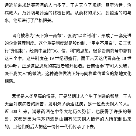
远近前来求助买药酒的人也多了。王吉天立了规矩：悬壶济世，治
病救人，乃药坊与药酒的终极目的。从药材的采买，到酿酒的粮与
水，他都进行了严格把关。
晋商被称为“天下第一商帮”，强调“以义制利”，形成了一套先进
的企业管理制度。这个重要制度就是股份制，“用乡不用亲”，员工实
行“身股制”，经商中坚持“义、信、利”的思想，很多晋商商号中都有
这三个字。这些制度在 19 世纪初盛行，而王吉天这代晋商在 18 世
纪中叶，正是这些思想的实践者和开拓者。晋商信奉“宁可人欠我，
决不我欠人”的做法，这种诚信做法正好与同样重信重义的蒙地文化
相遇。
悲悯是人类至高的情感，正是悲悯让人产生了创造的智慧。王吉
天面对疾病者的痛苦，发明鸿茅药酒祛疾，是一位悲天悯人的人。
近 300 年来，鸿茅药酒在中华大地历久弥新，也获得了许多的荣
誉，这都是因为鸿茅药酒是由拥有悲天悯人情怀的人所配制出来
的，且他们的后人把这一情怀一代代传承了下去。