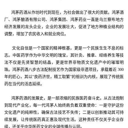
鸿茅药酒从作坊时代到现在，为社会做出了很大的贡献。鸿茅酒
厂、鸿茅酿酒有限公司、鸿茅集团、鸿茅药业一直是乌兰察布地方
经济发展的龙头企业，企业的发展壮大，促进了地方种植业结构的
调整，增加了农民收入和就业岗位。
文化自信是一个国家的精神根基，更是一个民族生生不息的标
志。中医药学作为中华文明的瑰宝，其针灸、推拿、经络养生等技
法不仅是先贤智慧的结晶，更是世界非物质文化遗产中的璀璨明
珠。鸿茅药酒八步古法配制技艺作为国家级非遗项目，承载着近 300
年的匠心，其以“良药济世，精工取繁”的祖训为内核，展现了传统医
药在当代的活态延续。
鸿茅药酒的发展史，是一部浓缩的民族医药奋斗史。从古法炮制
到现代产业化，每一代鸿茅人始终肩负着双重使命：一是守护这份
文化遗产的纯粹性，确保古法技艺不失传；二是以创新推动其可持
续发展，让传统医药真正惠及现代生活。这种责任不仅关乎企业存
续，还关乎中华医药文化的全球传播与认同。