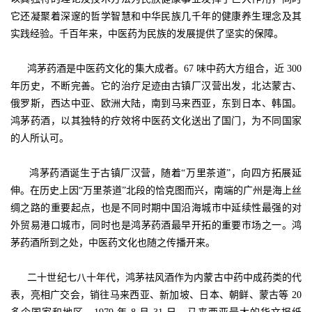
它还凝聚着深邃的哲学智慧和中华民族几千年的健康养生理念及其
实践经验。千百年来，中医药为民族的发展提供了坚实的保障。
鸿茅药酒是中医药文化的集大成者。67 味中药大方组合，近 300
年历史，不断完善。它的治疗足迹由古镇厂汉营出发，北达蒙古、
俄罗斯，西达中亚、欧洲大陆，南到马来西亚，东到日本、韩国。
鸿茅药酒，以其独特的疗效将中医药文化送出了国门，为不同国家
的人所认可。
鸿茅药酒诞生于古镇厂汉营，随着“万里茶道”，向四方拓展延
伸。在历史上因“万里茶道”北段的恰克图而兴，南端的广州是海上丝
绸之路的重要起点，也是不同时期中国沿海城市中延续性最强的对
外贸易港口城市，同时也是鸿茅药酒最早开拓的重要市场之一。鸿
茅药酒所到之处，中医药文化也随之传播开来。
二十世纪七八十年代，鸿茅祛风酒作为内蒙古中药中成药类的代
表，亮相广交会，销往马来西亚、新加坡、日本、朝鲜、蒙古等 20