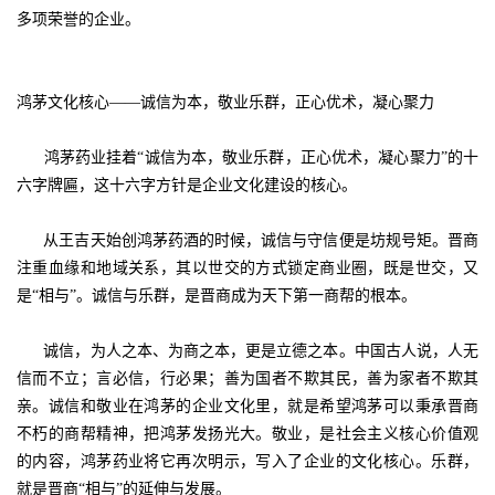
多项荣誉的企业。
鸿茅文化核心——诚信为本，敬业乐群，正心优术，凝心聚力
鸿茅药业挂着“诚信为本，敬业乐群，正心优术，凝心聚力”的十
六字牌匾，这十六字方针是企业文化建设的核心。
从王吉天始创鸿茅药酒的时候，诚信与守信便是坊规号矩。晋商
注重血缘和地域关系，其以世交的方式锁定商业圈，既是世交，又
是“相与”。诚信与乐群，是晋商成为天下第一商帮的根本。
诚信，为人之本、为商之本，更是立德之本。中国古人说，人无
信而不立；言必信，行必果；善为国者不欺其民，善为家者不欺其
亲。诚信和敬业在鸿茅的企业文化里，就是希望鸿茅可以秉承晋商
不朽的商帮精神，把鸿茅发扬光大。敬业，是社会主义核心价值观
的内容，鸿茅药业将它再次明示，写入了企业的文化核心。乐群，
就是晋商“相与”的延伸与发展。