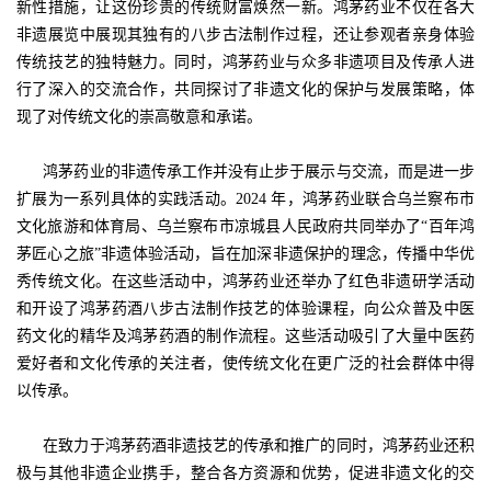
新性措施，让这份珍贵的传统财富焕然一新。鸿茅药业不仅在各大
非遗展览中展现其独有的八步古法制作过程，还让参观者亲身体验
传统技艺的独特魅力。同时，鸿茅药业与众多非遗项目及传承人进
行了深入的交流合作，共同探讨了非遗文化的保护与发展策略，体
现了对传统文化的崇高敬意和承诺。
鸿茅药业的非遗传承工作并没有止步于展示与交流，而是进一步
扩展为一系列具体的实践活动。2024 年，鸿茅药业联合乌兰察布市
文化旅游和体育局、乌兰察布市凉城县人民政府共同举办了“百年鸿
茅匠心之旅”非遗体验活动，旨在加深非遗保护的理念，传播中华优
秀传统文化。在这些活动中，鸿茅药业还举办了红色非遗研学活动
和开设了鸿茅药酒八步古法制作技艺的体验课程，向公众普及中医
药文化的精华及鸿茅药酒的制作流程。这些活动吸引了大量中医药
爱好者和文化传承的关注者，使传统文化在更广泛的社会群体中得
以传承。
在致力于鸿茅药酒非遗技艺的传承和推广的同时，鸿茅药业还积
极与其他非遗企业携手，整合各方资源和优势，促进非遗文化的交