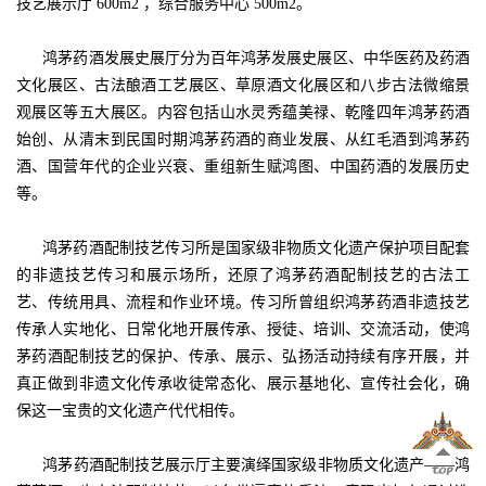
技艺展示厅 600m2 ，综合服务中心 500m2。
鸿茅药酒发展史展厅分为百年鸿茅发展史展区、中华医药及药酒
文化展区、古法酿酒工艺展区、草原酒文化展区和八步古法微缩景
观展区等五大展区。内容包括山水灵秀蕴美禄、乾隆四年鸿茅药酒
始创、从清末到民国时期鸿茅药酒的商业发展、从红毛酒到鸿茅药
酒、国营年代的企业兴衰、重组新生赋鸿图、中国药酒的发展历史
等。
鸿茅药酒配制技艺传习所是国家级非物质文化遗产保护项目配套
的非遗技艺传习和展示场所，还原了鸿茅药酒配制技艺的古法工
艺、传统用具、流程和作业环境。传习所曾组织鸿茅药酒非遗技艺
传承人实地化、日常化地开展传承、授徒、培训、交流活动，使鸿
茅药酒配制技艺的保护、传承、展示、弘扬活动持续有序开展，并
真正做到非遗文化传承收徒常态化、展示基地化、宣传社会化，确
保这一宝贵的文化遗产代代相传。
鸿茅药酒配制技艺展示厅主要演绎国家级非物质文化遗产——鸿