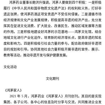
鸿茅药业董事长鲍洪升强调，鸿茅人要做到四个积极：一是积极
履行《中华人民共和国非物质文化遗产法》的权利和义务，打好非
遗这张牌，使鸿茅药酒这项宝贵遗产不受任何侵害。二是遵循市场
经济规律和文化产业发展规律，积极提高非遗的经济产出，充分发
挥其在促进文化消费、扩大就业、改善民生、推动区域发展等方面
的作用。三是积极地建设好鸿茅的示范基地——鸿茅文化馆，结合
地域文化进行产业化运作，培育新的经济增长点，提高非遗的知名
度和影响力。四是积极吸引社会力量的参与，配合政府做好非遗项
目的规划和引导。协同其他社会力量积极开展非遗的宣传、展示、
教育等活动，推动非遗开发与保护健康发展。
文化活动
文化期刊
《鸿茅家人》
2021 年 5 月，鸿茅药业《鸿茅家人》月刊创刊。其目的是实现
集团、各子公司、各中心的信息及时分享与交流，共同推进企业发