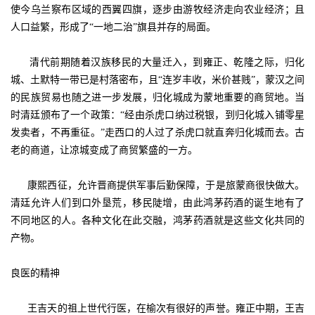
使今乌兰察布区域的西翼四旗，逐步由游牧经济走向农业经济；且
人口益繁，形成了“一地二治”旗县并存的局面。
清代前期随着汉族移民的大量迁入，到雍正、乾隆之际，归化
城、土默特一带已是村落密布，且“连岁丰收，米价甚贱”，蒙汉之间
的民族贸易也随之进一步发展，归化城成为蒙地重要的商贸地。当
时清廷颁布了一个政策：“经由杀虎口纳过税银，到归化城入铺零星
发卖者，不再重征。”走西口的人过了杀虎口就直奔归化城而去。古
老的商道，让凉城变成了商贸繁盛的一方。
康熙西征，允许晋商提供军事后勤保障，于是旅蒙商很快做大。
清廷允许人们到口外垦荒，移民陡增，由此鸿茅药酒的诞生地有了
不同地区的人。各种文化在此交融，鸿茅药酒就是这些文化共同的
产物。
良医的精神
王吉天的祖上世代行医，在榆次有很好的声誉。雍正中期，王吉