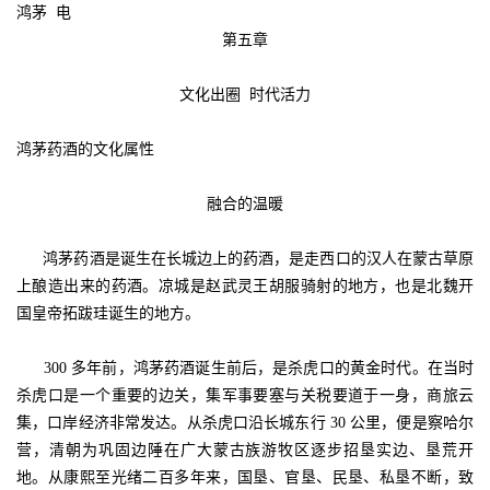
鸿茅 电
第五章
文化出圈 时代活力
鸿茅药酒
的文化属性
融合的温暖
鸿茅药酒是诞生在长城边上的药酒，是走西口的汉人在蒙古草原
上酿造出来的药酒。凉城是赵武灵王胡服骑射的地方，也是北魏开
国皇帝拓跋珪诞生的地方。
300 多年前，鸿茅药酒诞生前后，是杀虎口的黄金时代。在当时
杀虎口是一个重要的边关，集军事要塞与关税要道于一身，商旅云
集，口岸经济非常发达。从杀虎口沿长城东行 30 公里，便是察哈尔
营，清朝为巩固边陲在广大蒙古族游牧区逐步招垦实边、垦荒开
地。从康熙至光绪二百多年来，国垦、官垦、民垦、私垦不断，致