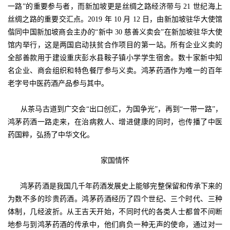
一路”的重要参与者，而新加坡更是丝绸之路经济带与 21 世纪海上
丝绸之路的重要交汇点。2019 年 10 月 12 日，由新加坡驻华大使馆
偕同中国新加坡商会主办的“新中 30 慈善义卖会”在新加坡驻华大使
馆内举行，这是两国启动扶贫合作项目的第一站。所有企业义卖的
全部善款用于建设重庆彭水县鞍子镇小学学生宿舍。数十家新中知
名企业、商会组织和特色餐厅参与义卖。鸿茅药酒作为唯一的百年
老字号中医药酒产品参与其中。
从茶马古道到广交会“出口创汇，为国争光”，再到“一带一路”，
鸿茅药酒一路走来，在治病救人、增进健康的同时，也传播了中医
药国粹，弘扬了中华文化。
家国情怀
鸿茅药酒是我国几千年药酒发展史上能够完整保留和传承下来的
为数不多的珍贵药酒。鸿茅药酒经历了四个世纪、三个时代、三种
体制，几经波折。从王吉天开始，不同时代的各类人士都曾不间断
地参与到鸿茅药酒的传承中，他们肩负一种无声的使命，通过对一