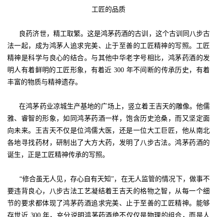
工匠的品质
良药济世，精工取繁。这是鸿茅药酒的古训，这个古训同八步古
法一起，成为鸿茅人追求完美、止于至善的工匠精神的写照。工匠
精神是科学与良心的结合。与其他中华老字号相比，鸿茅药酒的发
明人有着鲜明的工匠形象，有着近 300 年不间断的传承历史，有着
丰富的物质与精神遗存。
在鸿茅药业凉城生产基地的广场上，竖立着王吉天的雕像。他儒
雅、睿智的形象，如同鸿茅药酒一样，饱含历史沧桑，而又坚定面
向未来。王吉天不仅是位鸿儒大医，还是一位大工巨匠，他从南北
各地寻找药材，研制出了大方大药，发明了八步古法。鸿茅药酒的
诞生，正是工匠精神传承的写照。
“修合虽无人见，存心自有天知”，在无人监管的情况下，做事不
要违背良心，八步古法工艺凝结着王吉天的格物之智，从每一个细
节的要求都体现了鸿茅药酒追求完美、止于至善的工匠精神。能够
存世近 300 年，充分说明鸿茅药酒绝不仅仅是物理的组合，而是人