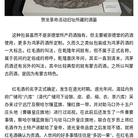
贺龙革命活动旧址所藏的酒篓
这种包装虽然不是崇德堂所产药酒独有，但主要被崇德堂的药酒
使用，更多为鸿茅药酒所定制。久而久之类似包装成为鸿茅药酒的
一大标志。红毛酒的叫法，在乾隆年间就有，但不属于正式名称，
属于民间约定俗成的称呼。乾隆嘉庆年间，其实一直到清末，鸿茅
药酒还有另外的叫法，其中比较典型的就有蒙古药酒。之所以叫蒙
古药酒，是因为有蒙古特色。
红毛酒的名字正式确定，发生在道光时期。道光年间，清廷内务
府广储司“六库”（清代广储司下设银、皮、瓷、缎、衣、茶六库）采
办来过宁远厅及察哈尔镶蓝旗、镶红旗一带，并对助马口外十五户
庄头地（曹碾皇庄旗地）进行过巡视。在此前后还发生了一件重要
事情，察哈尔镶蓝旗衙门与驻马口外皇庄旗地，联合在岁贡上将红
毛酒作为土特产进献给了皇帝，道光皇帝品尝之后发现不错，就将
红毛酒确认为贡酒。人世间的好多事情往往是“多因一果”，在红毛酒