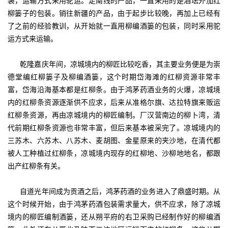
装，运输方式采用驼运。走南线的产品，一直采用的是酒坛外加红
柳篓子的包装。销往新疆的产品，由于起步比较晚，再加上已经有
了之前的经验教训，从开始就一直用柳编酒篓的包装，同时采用驼
运方式来运输。
乾隆嘉庆年间，凉城境内的柳匠比较吃香，其主要业务便是为崇
德堂编红柳篓子及柳编酒篓，这个时期岱海滩的红柳资源非常丰
富，岱海沿海基本都是红柳条。由于鸿茅药酒业务的火爆，凉城境
内的红柳条资源逐渐供不应求，后来从准格尔旗、达拉特旗来贩运
红柳条资源，再由凉城境内的柳匠编制。厂汉营南边的柳卜湾，清
代前期红柳条资源也非常丰富，但后来基本被采完了。凉城境内的
三苏木、六苏木、八苏木、麦胡图、金星原来的夹沙地，在清代都
被人工种植过红柳条，凉城境内现存的红柳地、沙柳地地名，都跟
出产红柳条有关。
自道光年间成为贡酒之后，鸿茅药酒的业务进入了鼎盛时期。从
这个时候开始，由于鸿茅药酒包装需求量大，供不应求，除了凉城
境内的柳匠编制酒篓，还从朔平府的右卫采购已经制作好的柳编酒