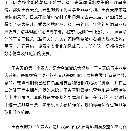
了。因为整个乾隆朝属于盛世，接下来漠南漠北发生的一连串事
情，都对王吉天及其开创的鸿茅药酒事业非常有利。王吉天原本是
承运而来的，自从在察哈尔营打了那口鸿茅古井之后，药酒的品质
得到了极大提升。受大环境影响，接下来的几十年他的药酒事业顺
风发展。清廷彻底平定准噶尔部，北方恰克图“一口通商”，厂汉营紧
邻的宁鲁口税关（准海关）开关，乾隆朝察哈尔右翼大规模放地，
草原上广建召庙，旅蒙商专业化驼队成形……所有这一切都极大利
好崇德堂及红毛酒的发展。
王吉天的第一个贵人，是大名鼎鼎的大盛魁。王吉天的晋中老乡
大盛魁，是康熙第二次西征期间从杀虎口跟上费扬古做“随营贸易”起
家的。乾隆时期他已经在乌里雅苏台和归化城站稳了脚跟，并在西
口外驻军当中拥有广泛的人脉，王吉天到察哈尔营包地并为察哈尔
部屯兵卫酿酒，靠的就是大盛魁的引荐和作保。在当时的社会运行
中这一点非常重要，如果没人引荐和作保，哪怕你再优秀也难以争
取到好的机会。
王吉天的第二个贵人，是厂汉营当街大庙玛尼图庙及整个岱海召