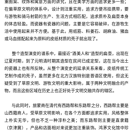
重图案、纹饰和寓意方面的讲究，且在美学方面的追求更多一些；
在偏草原文明的体系中，设计则注重实用，追求方便吊挂携带，要
与游牧和骑马射箭的生产、生活方式相匹配，追求质朴及扁壶本身
的体态轻盈。而瓷器有瓷器的问题，主要是它容易破碎，在游牧生
活中使用起来并不方便。基于此，用纸筋、料姜石、胡麻油、猪血
或马血搭配起来为原料的皮纸材质的壳子就出现了。
整个造型演变的谱系中，最接近“酒美人和”造型的扁壶，出现在
辽夏时期，到了元明清时期其造型在民间已成定型，这在当今出土
的瓷器上也有所反映。从整个演变史的延承关系来看，皮纸传统工
艺制作成的壳子，虽然更多在北方汉族特别是晋语区使用，但这无
疑受到了草原文明、游牧文明的重大影响，属于两种文明融合的产
物，而且这些区域在历史上也正好处于文明交融共存的辖区。
与此同时，旅蒙商在清代有西路帮和东路帮之分，西路帮主要是
山西籍商人，受草原文明影响，在各个方面都追求实用，风格整体
上朴实无华，但也不乏一种淳朴之美；而东路帮则主要是直隶籍
（京津冀），产品和店面相对来说更加注重装饰。鸿茅文化馆中珍