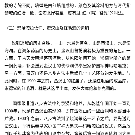
教的寺院不同，墙壁是由红墙组成的，颜色及其涂料配方与清代紫
禁城的红墙一致，岱海北岸甚至一度有过“红（鸿）召滩”的叫法。
（二）玛哈嘎拉信仰、蛮汉山及红毛酒的运销
说到凉城的历史名胜，一山一水最为著名，山是蛮汉山，水是岱
海湖。在鸿茅药酒的历史上，蛮汉山曾扮演着极为重要的角色。一
方面，王吉天发明鸿茅药酒后，从乾隆年间开始，崇德堂所产的第
一锅药酒，都会送到蛮汉山的佛爷洞供奉皇家护国军神玛哈嘎拉；
另一方面，蛮汉山还是八步古法中后续几个工艺环节的发生地。与
此同时，在 1900 年之前，蛮汉山的红庙子，还是红毛酒的成品库，
崇德堂的红毛酒，就是从这里出库，发往大库伦和恰克图的。
国家级非遗八步古法中的泉浸和地养，从乾隆年间开始一直到
1900年，也是在蛮汉山实现的，即在蛮汉山的一些山洞和地窖当中
贮藏。1900年之前，八步古法到了烧鸿茅这一环节之后，要先送到
蛮汉山，举行供奉皇家护国军神大黑天—玛哈嘎拉的仪式，然后放
到以千年冰窖为代表的山洞中存放，窖藏后第一锅酒再转移回大黑