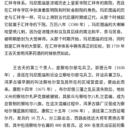
汇祥寺体系。玛尼图庙是凉城历史上皇家寺院汇祥寺的南院，而且
在汇祥寺学区中扮演着医明院和时轮金刚院的角色。玛尼图庙的历
史与汇祥寺一样，可以上溯到五代后唐时期或辽代，从那个时候起
它就属于汇祥寺的下院。万历八年（1580 年），玛尼图庙的大喇嘛
哈望喷儿剌，因为促进隆庆和议及其后续的南北和平、茶马贸易，
被明朝册封为大觉禅师。从那个时期开始，玛尼图庙的住持，同时
就是汇祥寺的大管家，在汇祥寺体系中拥有真正的实权，到 1739 年
王吉天发明鸿茅药酒的时候依然如此。
王吉天的第三个贵人，是察哈尔部屯兵卫。崇德元年（1636
年），清廷在玛尼图庙附近设立察哈尔部屯兵卫，并设兵署卫队，
鸿茅古镇早期的叫法察哈尔营及其所在的区域营盘梁，便由此而
来。康熙十四年（1675 年），布尔尼借三藩之乱反清失败后，地处
义州的察哈尔札萨克旗被撤销，其部众与察哈尔八札兰混编，成为
总管制的察哈尔八旗。在这次混编过程中，鸿茅古镇厂汉营成为察
哈尔镶蓝旗的辖区。康熙三十五年（1696 年），清廷第二次西征噶
尔丹，发兵约 10 万人，分三路出击，西路由抚远大将军费扬古率
领，其中包括察哈尔右翼的 800 名官兵。这 800 名官兵出征前的集