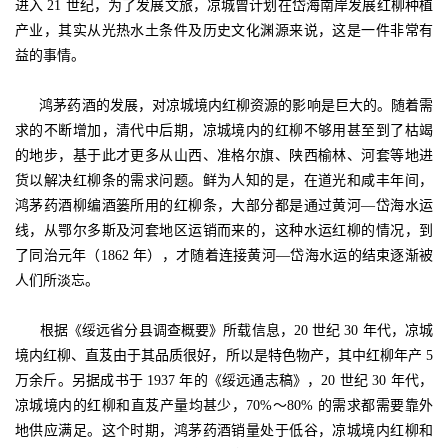
进入 21 世纪，为了发展文旅，凉城曾计划在岱海南岸发展红柳种植
产业，其实从光热水土条件及历史文化渊源来说，这是一件非常有
益的事情。
鸿茅药酒的发展，对凉城境内红柳资源的影响是巨大的。随着需
求的不断增加，清代中后期，凉城境内的红柳不够用甚至到了枯竭
的地步，基于此才更多从山西、准格尔旗、陕西榆林、河套等地进
货以解决红柳条的需求问题。鲜为人知的是，在道光和咸丰年间，
鸿茅药酒柳编酒篓所用的红柳条，大部分都是通过黄河—岱海水运
线，从鄂尔多斯及河套地区运销而来的，这种水运红柳的情况，到
了同治元年（1862 年），才随着连接黄河—岱海水运的结束逐渐被
人们所淡忘。
根据《绥远省分县调查概要》所载信息，20 世纪 30 年代，凉城
境内红柳、直芨由于其品质很好，所以是特色物产，其中红柳年产 5
万余斤。另据成书于 1937 年的《绥远通志稿》，20 世纪 30 年代，
凉城境内的红柳和直芨产量均甚少，70%～80% 的需求都需要靠外
地供应满足。这个时期，鸿茅药酒销量处于低谷，凉城境内红柳和