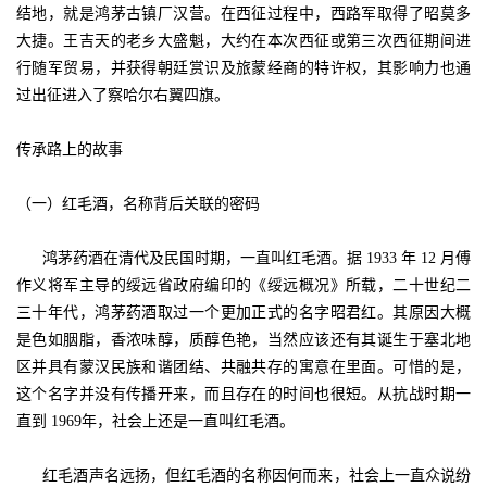
结地，就是鸿茅古镇厂汉营。在西征过程中，西路军取得了昭莫多
大捷。王吉天的老乡大盛魁，大约在本次西征或第三次西征期间进
行随军贸易，并获得朝廷赏识及旅蒙经商的特许权，其影响力也通
过出征进入了察哈尔右翼四旗。
传承路上的故事
（一）红毛酒，名称背后关联的密码
鸿茅药酒在清代及民国时期，一直叫红毛酒。据 1933 年 12 月傅
作义将军主导的绥远省政府编印的《绥远概况》所载，二十世纪二
三十年代，鸿茅药酒取过一个更加正式的名字昭君红。其原因大概
是色如胭脂，香浓味醇，质醇色艳，当然应该还有其诞生于塞北地
区并具有蒙汉民族和谐团结、共融共存的寓意在里面。可惜的是，
这个名字并没有传播开来，而且存在的时间也很短。从抗战时期一
直到 1969年，社会上还是一直叫红毛酒。
红毛酒声名远扬，但红毛酒的名称因何而来，社会上一直众说纷