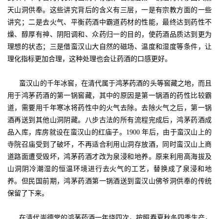
天山洞供奉。这些讲究背后的含义有三层，一是有宗教方面的一些
讲究；二是去火气、平衡药酒中霸道药材的性能，最终达到药性不
燥、醇厚有神、阴阳调和、众药归一的目的，使药酒品质达到更为
理想的状态；三是借蛮汉山大自然的磁场、温度和湿度等条件，让
理化指标更加合理，这种处理也会让药酒的口感更好。
蛮汉山的千年冰窖，在清代属于鸿茅药酒的头等窖藏之地，而且
用于鸿茅药酒的第一锅窖藏，其中的原因是第一锅酒的药性比较霸
道，需要用千年寒冰将药性中的火气去除。去除火气之后，第一锅
酒再送到其他山洞阴藏。八步古法的所有流程完成后，鸿茅药酒成
品入库，库房就设在蛮汉山的红庙子。1900 年后，由于蛮汉山上的
寺院召庙受到了破坏，不再适合利用山洞存放酒，同时蛮汉山上商
道路面遭受毁坏，鸿茅药酒才改为泉浸和地养。原来利用高海拔及
山洞阴冷潮湿的恒温环境进行去火气的工艺，替换成了泉浸和地
养。但民国前期，鸿茅药酒第一锅酒送到蛮汉山佛爷洞供奉的传统
保留了下来。
在清代崇德堂的鸿茅药酒一年烧四次，按照春夏秋冬四季生产，