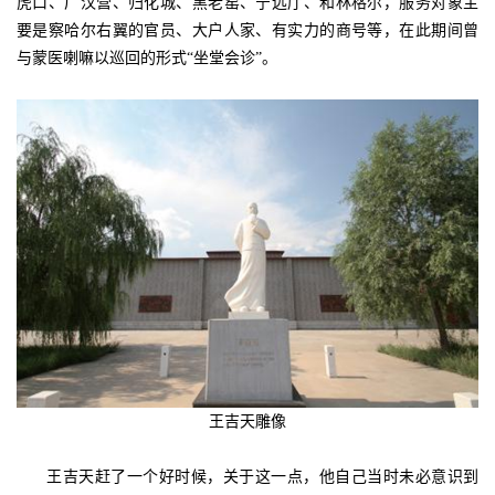
虎口、厂汉营、归化城、黑老窑、宁远厅、和林格尔，服务对象主
要是察哈尔右翼的官员、大户人家、有实力的商号等，在此期间曾
与蒙医喇嘛以巡回的形式“坐堂会诊”。
王吉天雕像
王吉天赶了一个好时候，关于这一点，他自己当时未必意识到