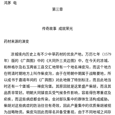
鸿茅 电
第三章
传奇故事 成就荣光
药材来源的演变
凉城境内历史上有不少中草药材的优良产地。万历七年（1579
年）版的《广舆图》中的《大同外三关边图》中，在今天的凉城、
和林格尔及右玉两省三县交汇地带有一个地名禅皮沟，而这个地方
在明清时期地方上叫作柴皮沟，由于在明朝中期属于战略要地，所
以成书于嘉靖年间的《广舆图》对此地做了特别标注，而且此地当
时还有一个堡城——禅皮沟堡。其原因就是这里盛产柴胡，而且其
品质非常好。明朝大同镇官兵受气候条件影响，容易得伤寒重症及
疟疾，而这些病症都会传染，会对部队集中的群体生活构成威胁。
柴胡对这些病症的防治往往有奇效，因此产量集中的优质柴胡被视
为战略物资。柴皮沟因此而得名并备受重视，由于不同地域之间存