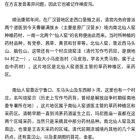
在方言发音差异问题，因此它也被记作禅皮沟。
顺治康熙年间，在厂汉营地区走西口垦殖之前，清宫内务府曾派
两个道医到今天曹碾满族乡（主要是原厂汉营乡）境内南北仙人窑
种植药材，一南一北两个“仙人窑”的名称便由此而来。当时所种植的
药材品种，有党参、茜草、黄芪和甘草等。北仙人窑，靠近西马头
山、脑包山，这带还有一个村庄烧窑洼（清代写作芍药窊，是旗地
84 村之一），以及大小马皮泡村（马皮泡，学名大秃马勃，属于止
血中药材），这片地区是北仙人窑道医主管的草药种植区、采药
区。
南仙人窑靠近宁鲁口、东马头山及东西柳卜湾，这里也有一个村
庄，名叫烧窑贝（历史上写作芍药背，曾经是解放战争时期绥南地
委专署所在地），这片地区属于南仙人窑道医主管的草药种植区和
采药区。清朝早期一直到
鸿茅药酒
诞生之后，玛尼图庙一直都在这
两个区域采药，当然只是采摘其中部分药材品种。南北仙人窑及其
周边，也曾是王吉天采药的区域。清代前期凉城境内其他的几个采
药点，还有蛮汉山，以及麦胡图的苜花、金星。