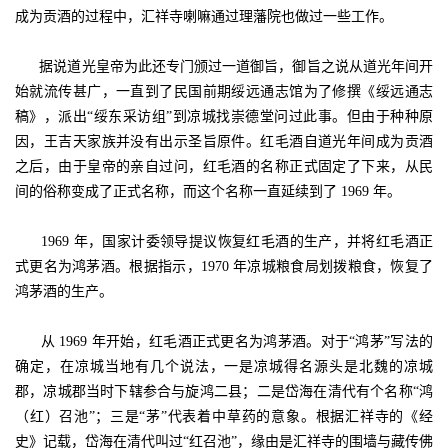
成为贡酒的过程中，汇祥寺喇嘛通过理藩院也做过一些工作。
据说道光皇帝为此还专门颁过一道御旨，御旨之说从道光年间开
始就流传甚广，一直到了民国前期绥远通志馆为了修撰《绥远通志
稿》，派出“绥东采访组”到凉城找崇德堂问过此事。但由于种种原
因，王吉天家族并没有出示圣旨原件。红毛酒自道光年间成为贡酒
之后，由于皇帝的亲自过问，红毛酒的名称正式固定了下来，从民
间的俗称变成了正式名称，而这个名称一直延续到了 1969 年。
1969 年，国家计委领导提议恢复红毛酒的生产，并将红毛酒正
式更名为鸿茅酒。根据指示，1970 年凉城粮食局划拨粮食，恢复了
鸿茅酒的生产。
从 1969 年开始，红毛酒正式更名为鸿茅酒。对于“鸿茅”写法的
确定，在凉城当地有几个说法，一是凉城得名源头是北魏的凉城
郡，凉城郡当时下辖参合与旋鸿二县；二是岱海在清代有个名称“鸿
（红）召池”；三是“茅”代表着中草药的意象。根据汇祥寺的《经
史》记载，岱海在清代叫过“红召池”，缘由是汇祥寺的围墙与藏传佛