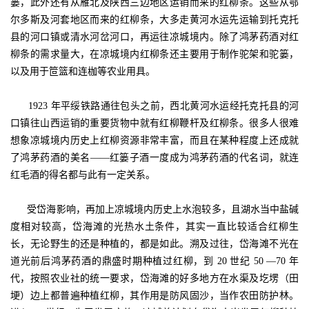
篓，此外还有从雁北及陕西三边地区运销而来的红柳条。这些从鄂
尔多斯及河套地区而来的红柳条，大多走黄河水运先运输到托克托
县的河口镇或清水河岔河口，再运往凉城境内。除了鸿茅药酒对红
柳条的需求量大，在凉城境内红柳条还主要用于制作驼架和驼篓，
以及用于笸篮和连枷等农业用具。
1923 年平绥铁路通往包头之前，西北黄河水运经托克托县的河
口镇往山西运销的重要货物中就有红柳鞭杆及红柳条。很多人很难
想象凉城境内历史上红柳资源非常丰富，而且在某种程度上还成就
了鸿茅药酒的美名——红篓子酒一度成为鸿茅药酒的代名词，就连
红毛酒的得名都与此有一定关系。
受岱海影响，再加上凉城境内历史上水泡较多，且湖水当中盐碱
度相对较高，岱海滩的光热水土条件，其实一直比较适合红柳生
长，无论野生的还是种植的，都是如此。溯及过往，岱海滩不光在
道光前后鸿茅药酒的鼎盛时期种植过红柳，到 20 世纪 50 —70 年
代，按照农业社的统一要求，岱海滩的好多地方在水渠及圪塄（田
埂）边上都普遍种植红柳，其作用是防风固沙，当作农田防护林。