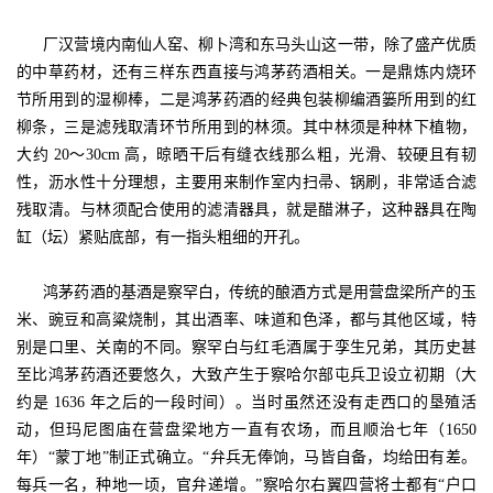
厂汉营境内南仙人窑、柳卜湾和东马头山这一带，除了盛产优质
的中草药材，还有三样东西直接与鸿茅药酒相关。一是鼎炼内烧环
节所用到的湿柳棒，二是鸿茅药酒的经典包装柳编酒篓所用到的红
柳条，三是滤残取清环节所用到的林须。其中林须是种林下植物，
大约 20～30cm 高，晾晒干后有缝衣线那么粗，光滑、较硬且有韧
性，沥水性十分理想，主要用来制作室内扫帚、锅刷，非常适合滤
残取清。与林须配合使用的滤清器具，就是醋淋子，这种器具在陶
缸（坛）紧贴底部，有一指头粗细的开孔。
鸿茅药酒的基酒是察罕白，传统的酿酒方式是用营盘梁所产的玉
米、豌豆和高粱烧制，其出酒率、味道和色泽，都与其他区域，特
别是口里、关南的不同。察罕白与红毛酒属于孪生兄弟，其历史甚
至比鸿茅药酒还要悠久，大致产生于察哈尔部屯兵卫设立初期（大
约是 1636 年之后的一段时间）。当时虽然还没有走西口的垦殖活
动，但玛尼图庙在营盘梁地方一直有农场，而且顺治七年（1650
年）“蒙丁地”制正式确立。“弁兵无俸饷，马皆自备，均给田有差。
每兵一名，种地一顷，官弁递增。”察哈尔右翼四营将士都有“户口