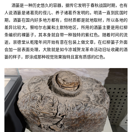
酒篓是一种历史悠久的容器，据传它发明于春秋战国时期，也有
人说酒篓是诸葛亮的侄儿、养子诸葛乔发明的。明清一直到民国时
期，酒篓在国内好多地方都有，但材质都是就地取材，所以各地的
差异比较大。察哈尔右翼和土默特地区，所用的酒篓主要是用红柳
条编织的裸篓子，其本身就自带一种独特的紫红色。随着时间的流
逝，崇德堂从乾隆年间开始有意在包装上做文章，在红柳篓子外面
会加一层表面处理，大致就是如今凉城贺龙革命活动旧址收藏的酒
篓的样子，即涂成那种视觉效果独特且富有质感的红色。