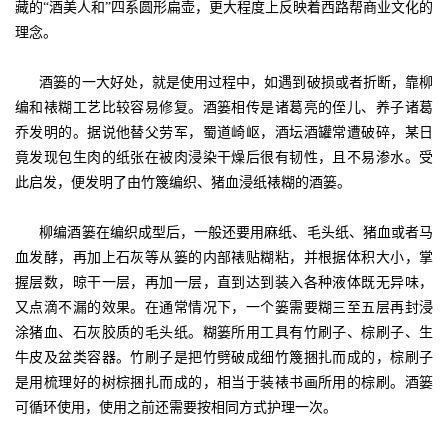
藏的“酒美人和”四系圆形扁壶，更大程度上反映着西路帮商业文化的
理念。
酒篓的一大好处，就是使用过程中，如遇到破损或者折断，靠柳
编和裱糊工艺比较容易修复。酒篓相传是诸葛亮的侄儿、养子诸葛
乔发明的。据说他替父劳军，蜀道崎岖，酒坛酒罐常遭破碎，某日
竟发现包生肉的纸张在被肉浸染干燥后很有韧性，且不易渗水。受
此启发，便发明了由竹篾编织、猪血浸纸裱糊的酒篓。
柳编酒篓在编织成型后，一般还要用麻纸、毛头纸、猪血或者马
血发酵，再加上石灰等从篓的内部裱贴糊粘，并根据体积大小，掌
握层数，晾干一层，再加一层，直到达到装入各种液体既无异味，
又点滴不漏的效果。在通常情况下，一个篓需要糊三至五层再封浸
涂猪血、石灰胶质的毛头纸。糊篓所用工具有竹刷子、棕刷子、生
牛皮及盆类容器。竹刷子是把竹劈破成细竹篾捆扎而成的，棕刷子
是用梳理好的树棕捆扎而成的，相当于装裱书画所用的棕刷。酒篓
可循环使用，使用之前还需要按相同方式护理一次。