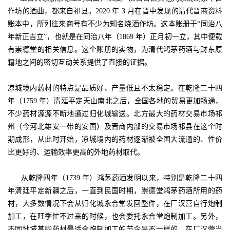
作坊的酒曲，都来自祁县。2020 年 3 月在晋中发现的清代晋商资料
账本中，所列往来商号有不少为知名烧酒作坊。这本账册于“同治八
年新正吉立”，也就是在同治八年（1869 年）正月初一立，其中便载
有崇德堂的相关信息。这个账册的实物，为清代鸿茅药酒与财东原
籍地之间的密切互动关系提供了直接的证据。
凉城境内药材的特点是品质好、产量低且不太稳定。在乾隆二十四
年（1759 年）清廷平定天山南北之后，全国各地的贸易更加畅通，
不少药材源源不断地通过归化城输送。北方最大的药材交易市场祁
州（今河北雄安一带的安国）及晋商内部的交易市场祁县在这个时
期成形，从此时开始，凉城境内的药材逐渐被全国大流通的、性价
比更好的、运输效率更高的外地药材取代。
从乾隆四年（1739 年）鸿茅药酒发明以来，特别是乾隆二十四
年清廷平定新疆之后，一直到民国时期，崇德堂鸿茅药酒所用的药
材，大多数情况下会从归化城永合堂发回整件，在厂汉营自行炮制
加工，在旺季忙不过来的时候，也会委托永合堂炮制加工。另外，
不同地域某些药材最适合炮制加工的节令是不一样的，在厂汉营当