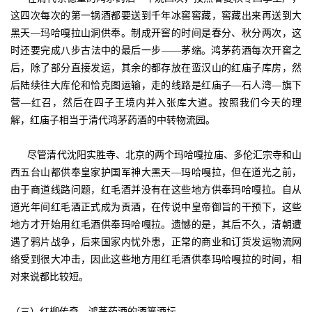
这四次每次的第一锅酒都要送到千年冰窖窖藏，窖藏出来再送到大
黑天—玛哈嘎拉山洞供奉。制成开窖的时间是春分、秋分两次，这
时还要完成八步古法中的最后一步——茅缩。鸿茅药酒每次开窖之
后，除了部分直接发运，其余的都存放在蛮汉山的红庙子库房，然
后陆续往大库伦和恰克图运输，走的线路是红庙子—石人湾—旗下
营—红召，然后在四子王境内并入张库大道。按照我们今天的理
解，红庙子相当于清代鸿茅药酒的中转物流园。
尽管清代沈阳实胜寺、北京的两个玛哈嘎拉庙、多伦汇宗寺和山
西五台山都供奉皇家护国军神大黑天—玛哈嘎拉，但在道光之前，
由于商道线路问题，红毛酒并没有在这些地方供奉玛哈嘎拉。自从
道光年间红毛酒正式成为贡酒，在传说中皇帝御旨的干预下，这些
地方才开始用红毛酒供奉玛哈嘎拉。遗憾的是，其后不久，清朝遭
遇了鸦片战争，后来国家内忧外患，正常的商业和订货发运物流网
络受到很大冲击，因此这些地方用红毛酒供奉玛哈嘎拉的时间，相
对来说都比较短。
（三）红柳传奇，鸿茅药酒的酒篓酒坛