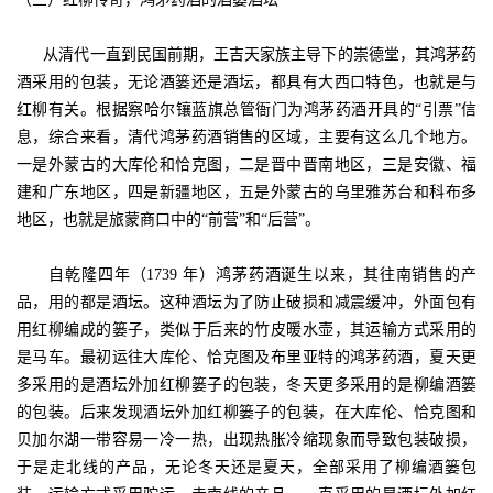
从清代一直到民国前期，王吉天家族主导下的崇德堂，其鸿茅药
酒采用的包装，无论酒篓还是酒坛，都具有大西口特色，也就是与
红柳有关。根据察哈尔镶蓝旗总管衙门为鸿茅药酒开具的“引票”信
息，综合来看，清代鸿茅药酒销售的区域，主要有这么几个地方。
一是外蒙古的大库伦和恰克图，二是晋中晋南地区，三是安徽、福
建和广东地区，四是新疆地区，五是外蒙古的乌里雅苏台和科布多
地区，也就是旅蒙商口中的“前营”和“后营”。
自乾隆四年（1739 年）鸿茅药酒诞生以来，其往南销售的产
品，用的都是酒坛。这种酒坛为了防止破损和减震缓冲，外面包有
用红柳编成的篓子，类似于后来的竹皮暖水壶，其运输方式采用的
是马车。最初运往大库伦、恰克图及布里亚特的鸿茅药酒，夏天更
多采用的是酒坛外加红柳篓子的包装，冬天更多采用的是柳编酒篓
的包装。后来发现酒坛外加红柳篓子的包装，在大库伦、恰克图和
贝加尔湖一带容易一冷一热，出现热胀冷缩现象而导致包装破损，
于是走北线的产品，无论冬天还是夏天，全部采用了柳编酒篓包