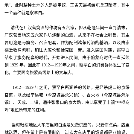
地”，此时耕种土地的人是披甲奴。王吉天最初给屯兵卫酿酒，其中
一个品种就是察罕白。
清代在厂汉营烧酒的作坊有五六家，但从乾隆年间一直到清末，
厂汉营当地这五六家作坊烧制的白酒，从来不在社会上销售，其主
要用途是与旗务、召庙配套，作为配制鸿茅药酒的基酒，以及由崇
德堂收购包销，销往大库伦和恰克图一带。进入民国时期，察罕白
结束了旗务配套的时代，开始进入民间。由于旅蒙商时代一直延续
到 1929 年，因此在 1912—1929年之间，察罕白的消费群体发生了变
化，主要面向旅蒙商线路上的大车店。
1912—1929 年之间，察罕白所涵盖的线路，是经杀虎口的京绥
官道，以及经宁远城（今凉城县永兴镇）、香火地（今凉城县鸿茅
镇）、天成、丰镇，通往张家口的京大路，由此享受了丰镇“中枢商
埠”地位所带来的红利。
当时归绥地区大车店里的白酒是免费供应的，只要你点菜，店里
就送酒，但在量上是有限制的。过去大车店里的饭桌都是八仙桌，