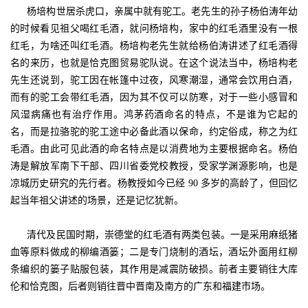
杨培构世居杀虎口，亲属中就有驼工。老先生的孙子杨伯涛年幼
的时候看见祖父喝红毛酒，就问杨培构，家中的红毛酒里没有一根
红毛，为啥还叫红毛酒。杨培构老先生就给杨伯涛讲述了红毛酒得
名的来历，也就是恰克图贸易驼队说。在这个说法当中，杨培构老
先生还说到，驼工因在帐篷中过夜，风寒潮湿，通常会饮用白酒，
而有的驼工会带红毛酒，因为其不仅可以防寒，对于一些小感冒和
风湿病痛也有治疗作用。鸿茅药酒命名的特点，不是谁为它起的
名，而是拉骆驼的驼工途中必备此酒以保命，约定俗成，称之为红
毛酒。由此可见此酒的命名特点是以消费地为主要根据命名。杨伯
涛是解放军南下干部、四川省委党校教授，受家学渊源影响，也是
凉城历史研究的先行者。杨教授如今已经 90 多岁的高龄了，但回忆
起当年祖父讲述的场景，还是记忆犹新。
清代及民国时期，崇德堂的红毛酒有两类包装。一是采用麻纸猪
血等原料做成的柳编酒篓；二是专门烧制的酒坛，酒坛外面用红柳
条编织的篓子贴服包装，其作用是减震防破损。前者主要销往大库
伦和恰克图，后者则销往晋中晋南及南方的广东和福建市场。