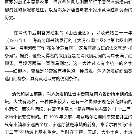
直芨的需求主要是农用。但这些信息从侧面印证了清代凉城境内红
柳资源的状况和过往，以及鸿茅药酒曾与农用家用竞争红柳资源的
历史。
在清代中后期官方绘制的《山西全图》，以及光绪三十一年
（1905 年）上海商务印书馆发行的《大清帝国全图》“第七图山西
省”中，弓坝河都写作“布尔哈苏台河”，这条河蒙古语的含义就是“柳
条河”。据说，这条河得名的来历就是在清代前期河的两岸长满了红
柳条，弓坝河两岸一直到马则地，这一大片过去有个统一的名字
——红柳地，曾经是非常富有特色的一种景观。鸿茅药酒编织酒篓
选用红柳条，具有就地取材的便利条件。
清代和民国前期，鸿茅药酒销往晋中晋南及南方省份所用到的酒
坛，大致有两种，一种体积较大，还有一种类似于现在装花雕酒的
小酒坛。而这些酒坛，在清代也基本上是在察哈尔右翼的“丰宁二厅”
本地化配套使用的。在 1903 年之前，与察哈尔右翼四旗交错并立的
只有丰镇和宁远两个厅，宁远厅就是凉城的前身。察哈尔右翼与“丰
宁二厅”在地域上基本重合。当时在丰镇、天成、大小土台、土城