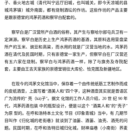
子、香火地古城（清代叫宁远厅旧城，也叫城关，即今天凉城的县
城鸿茅镇）城外南面，都有烧制酒坛的作坊。这些作坊的产品主要
是跟崇德堂的鸿茅药酒和察罕白配套的。
察罕白是厂汉营所产白酒的俗称，其产生与察哈尔部屯兵卫有一
定渊源。察罕白是历史上生产鸿茅药酒的基酒，其原料选用营盘梁
所产的玉米、豌豆和高粱，而水用的就是厂汉营当地的水。鸿茅药
酒在清代及民国时期，只有崇德堂一家生产，但察罕白在厂汉营还
有五六家在烧制。察罕白与鸿茅药酒一样，除了与旗务及寺院配
套，主要由王吉天家族的崇德堂销往大库伦、恰克图及新疆地区。
在现今的鸿茅文化馆当中，保存着一个由传统纸筋工艺制作而成
的皮纸酒壶，上面写着“酒美人和”四个字，这种酒壶其实就是晋语区
广为流传的“ 壳（kà)子”。据文
化馆的工作人员介绍，20 世
纪 90 年
代，鸿茅药酒包装
中的瓶型设计，便是以这个
“酒美人和”的“壳子”
为原
型的。在呼和浩特本土文化
节目《印象青城》当中，有
几期节
目叫作《归化城的老街巷》就谈到了油篓、酒篓、油壳、酒壳的问
题。民国时期，在呼和浩特旧城归化城，财神庙巷（小南街）荞麦