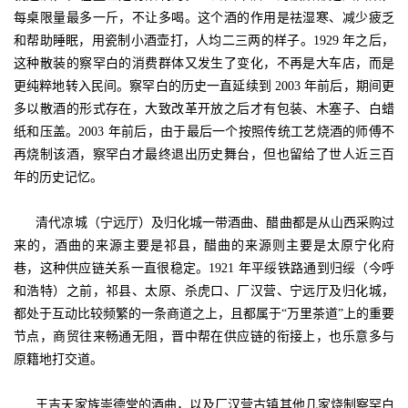
每桌限量最多一斤，不让多喝。这个酒的作用是祛湿寒、减少疲乏
和帮助睡眠，用瓷制小酒壶打，人均二三两的样子。1929 年之后，
这种散装的察罕白的消费群体又发生了变化，不再是大车店，而是
更纯粹地转入民间。察罕白的历史一直延续到 2003 年前后，期间更
多以散酒的形式存在，大致改革开放之后才有包装、木塞子、白蜡
纸和压盖。2003 年前后，由于最后一个按照传统工艺烧酒的师傅不
再烧制该酒，察罕白才最终退出历史舞台，但也留给了世人近三百
年的历史记忆。
清代凉城（宁远厅）及归化城一带酒曲、醋曲都是从山西采购过
来的，酒曲的来源主要是祁县，醋曲的来源则主要是太原宁化府
巷，这种供应链关系一直很稳定。1921 年平绥铁路通到归绥（今呼
和浩特）之前，祁县、太原、杀虎口、厂汉营、宁远厅及归化城，
都处于互动比较频繁的一条商道之上，且都属于“万里茶道”上的重要
节点，商贸往来畅通无阻，晋中帮在供应链的衔接上，也乐意多与
原籍地打交道。
王吉天家族崇德堂的酒曲，以及厂汉营古镇其他几家烧制察罕白