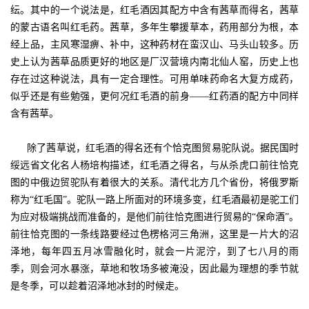
纭。其中的一个说法是，红毛酒因其配方中含有茜草而得名，茜草
的蒙古语名叫红毛药。茜草，多年生攀援草本，药用部分为根，本
经上品，主风寒湿痹、补中，这种药材在蛮汉山、马头山较多。历
史上认为茜草品质更好的地区是厂汉营境内南北仙人窑，历史上也
存在过这种说法，具有一定合理性。可用单味药命名大复方成药，
似乎还是有些勉强，更何况红毛酒的前身——红药酒的配方中同样
含有茜草。
除了茜草说，红毛酒的得名还有个恰克图贸易驼队说。据民国时
绥远省文化名人杨培构描述，红毛酒之得名，与从杀虎口前往恰克
图的中俄边贸驼队有着很大的关系。清代北方几个省份，将俄罗斯
称为“红毛国”。驼队一路上所面对的环境多变，红毛酒最初是驼工们
为应对极端挑战而准备的，是他们前往恰克图进行贸易的“保命酒”。
前往恰克图的一条线路要经过色楞格河三角洲，这里是一片大的沼
泽地，每年四五月冰雪融化时，就会一片泥泞，到了七八月的雨
季，则会河水暴涨，草地和牧场多被淹没，因此最为理想的季节就
是冬季，可以趁着沼泽地冰封的时候走。