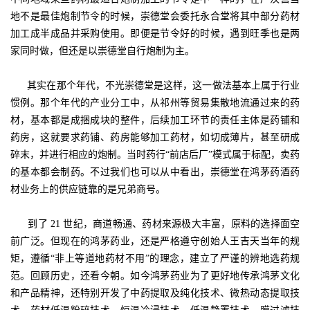
地不是最佳炮制节令的时候，崇德堂会委托永合堂将其中部分药材
加工成半成品并采购使用。即便是节令好的时候，遇到旺季也是两
家同时做，但还是以崇德堂自行炮制为主。
其实在那个年代，不光崇德堂是这样，这一做法基本上属于行业
惯例。那个年代的产业分工中，从祁州等贸易集散地流通过来的药
材，基本都是成捆成块的整件，后续加工环节的责任主体是药铺和
药房，这就要求药铺、药房能够加工药材，如切成薄片，甚至研成
碎末，并进行相应的炮制。当时药行“前店后厂”模式属于标配，卖药
的基本都会制药。不过我们也可以从中看出，崇德堂在鸿茅药酒药
材业务上的供应链靠的是兄弟商号。
到了 21 世纪，商道畅通、药材来源极大丰富，原料的选择面空
前广泛。但现在的鸿茅药业，还是严格遵守创始人王吉天当年的规
矩，遵循“非上等道地药材不用”的理念，建立了严谨的辨地选药规
范。回顾历史，还看今朝。如今鸿茅药业为了更好地传承鸿茅文化
和产品精神，还特别开发了中药提取及纯化技术、微热动态提取技