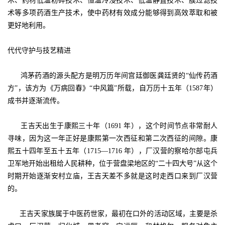
术、药材低温粉碎技术、恒温冷浸技术、低温静置技术、膜过滤技
术等多项药酒生产技术，使中药材有效成分能够得到高效萃取和被
更好地利用。
代代守护与技艺精进
鸿茅药酒的源头配方是明万历年间宫廷御医龚廷贤的“仙传药酒
方”，该方为《万病回春》“中风篇”所载，自万历十五年（1587年）
成书并逐渐流传。
王吉天出生于康熙三十年（1691 年），这个时间节点非常耐人
寻味，因为这一年正好是康熙第一次西征和第二次西征的间隙。康
熙五十四年至五十五年（1715—1716 年），厂汉营的察哈尔部屯兵
卫军地开始出租给人民耕种，位于营盘梁地区的“二十四大号”从这个
时期开始逐渐安村立庙，王吉天差不多就是这时走西口来到厂汉营
的。
王吉天家族属于中医药世家，最初在口外的活动区域，主要是杀