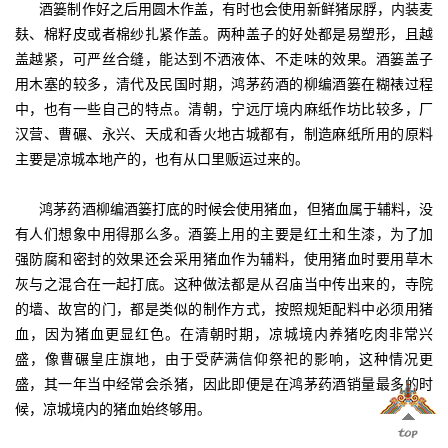
酒篓制作好之后用圆木作盖，有时也会使用新鲜猪尿脬，内装麦
麸、棉籽皮或者棉纱扎紧作盖。两种盖子的好处都是易塑形，且越
盖越紧，可严丝合缝，能达到不洒液体、不走味的效果。酒篓盖子
用木塞的较多，清代及民国时期，鸿茅药酒的柳编酒篓在糊裱过程
中，也有一些自己的特点。清朝，宁远厅境内麻纸作坊比较多，厂
汉营、曹碾、永兴、天成和香火地古城都有，制造麻纸所用的原料
主要是凉城本地产的，也有从口里贩运过来的。
鸿茅药酒柳编酒篓打底的时候会使用猪血，但猪血属于辅料，没
有人们想象中用得那么多。酒篓上用的主要是红土和生漆，为了加
强防腐和密封的效果还会采用猪血作为辅料，使用猪血时要用草木
灰与之混合在一起打底。这种做法都是从召庙当中传出来的，寺院
的墙、故宫的门，都是类似的制作方式，按照规矩配料中必须用猪
血，因为猪血更显红色。在清朝时期，凉城境内养猪吃肉非常兴
盛，像曹碾皇庄旗地，由于受萨满信仰祭祀的影响，这种情况更
盛，其一年当中经常会杀猪，因此即便是在鸿茅药酒销量最多的时
候，凉城境内的猪血始终够用。