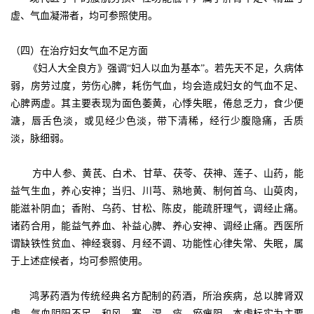
虚、气血凝滞者，均可参照使用。
（四）在治疗妇女气血不足方面
《妇人大全良方》强调“妇人以血为基本”。若先天不足，久病体
弱，房劳过度，劳伤心脾，耗伤气血，均会造成妇女的气血不足、
心脾两虚。其主要表现为面色萎黄，心悸失眠，倦怠乏力，食少便
溏，唇舌色淡，或见经少色淡，带下清稀，经行少腹隐痛，舌质
淡，脉细弱。
方中人参、黄芪、白术、甘草、茯苓、茯神、莲子、山药，能
益气生血，养心安神；当归、川芎、熟地黄、制何首乌、山萸肉，
能滋补阴血；香附、乌药、甘松、陈皮，能疏肝理气，调经止痛。
诸药合用，能益气养血、补益心脾、养心安神、调经止痛。西医所
谓缺铁性贫血、神经衰弱、月经不调、功能性心律失常、失眠，属
于上述症候者，均可参照使用。
鸿茅药酒为传统经典名方配制的药酒，所治疾病，总以脾肾双
虚，气血阴阳不足，和风、寒、湿、痰、瘀痹阻，本虚标实为主要