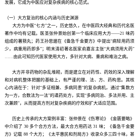
发展，它成为中医应对复杂疾病的核心范式。
（一）大方复治的核心内涵与历史渊源
大方为中医“七方”之一，历史悠久，在中医四大经典和历代名医
著作中均有记载。医圣张仲景始创第一个临床应用大方——21 味药
组成的薯蓣丸；药王孙思邈在《备急千金要方》中提出“病轻用药须
少，病重用药即多”；明末清初著名医家俞嘉言主张“大病须用大药”
……由此可知历代医家使用大方，多针对大病、重病和难治之病。
大方并非药物的杂乱堆砌，而是建立在对药性、药效的深入理解
和对病机整体把握的基础上，有严谨的理、法、方、药构思。其核
心内涵在于：针对“多证相兼、多病同患”的复杂病机，通过“集数方
为一方，合数法为一法”的遣药处方，实现“多病同治、多法并用、主
次兼顾”，从而提高方剂对复杂疾病的疗效和扩大适应范围。
历史上传承的大方案例丰富：张仲景在《伤寒论》《金匮要略》
中介绍了 30 多个合方方法，最大合方用药达 31 味；《备急千金要
方》记载 88 个大方；《太平惠民和剂局方》收录众多三四十味，甚