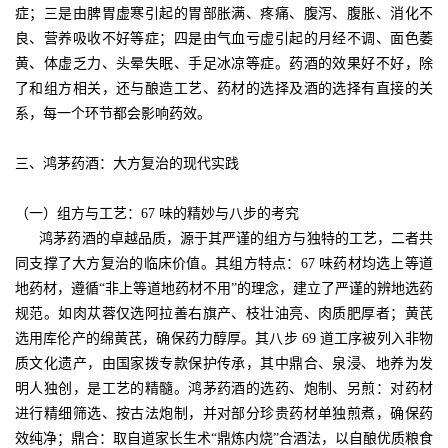
症；三是由脾胃虚寒引起的胃部胀满、疼痛、腹泻、腹胀、消化不
良、营养吸收不好等症；四是由气血亏虚引起的月经不调、面色萎
黄、体虚乏力、头晕失眠、手足冰凉等症。药酒的效果好不好，除
了和组方相关，还与酿造工艺、药材的选择及酒的选择有直接的关
系，每一个环节都会影响药效。
三、鸿茅药酒：大方复治的现代实践
（一）组方与工艺：67 味的精妙与八步的考究
鸿茅药酒的卓越品质，源于其严谨的组方与独特的工艺，二者共
同支撑了大方复治的临床价值。其组方特点：67 味药材均选上等道
地药材，遵循“非上等道地药材不用”的理念，建立了严谨的辨地选药
规范。如肉苁蓉仅选阿拉善右旗产、枝壮油亮、肉质肥厚者；黄芪
选用库伦产的绵黄芪，确保药力醇厚。其八步 69 道工序被列入非物
质文化遗产，由国家拨专款保护传承，其中鼎合、泉浸、地养为发
明人独创，是工艺的精髓。鸿茅药酒的选药、炮制、另煎：对药材
进行精细筛选、按古法炮制，并对部分珍贵药材单独煎煮，确保药
效纯净；鼎合：取自道家长生术“鼎炼内烧”合酒法，以自酿优质粮食