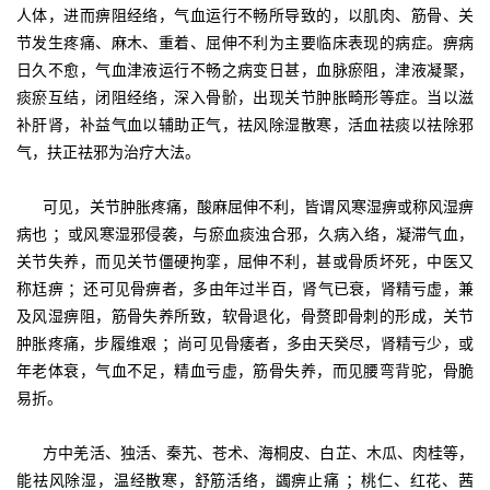
人体，进而痹阻经络，气血运行不畅所导致的，以肌肉、筋骨、关
节发生疼痛、麻木、重着、屈伸不利为主要临床表现的病症。痹病
日久不愈，气血津液运行不畅之病变日甚，血脉瘀阻，津液凝聚，
痰瘀互结，闭阻经络，深入骨骱，出现关节肿胀畸形等症。当以滋
补肝肾，补益气血以辅助正气，祛风除湿散寒，活血祛痰以祛除邪
气，扶正祛邪为治疗大法。
可见，关节肿胀疼痛，酸麻屈伸不利，皆谓风寒湿痹或称风湿痹
病也 ；或风寒湿邪侵袭，与瘀血痰浊合邪，久病入络，凝滞气血，
关节失养，而见关节僵硬拘挛，屈伸不利，甚或骨质坏死，中医又
称尪痹 ；还可见骨痹者，多由年过半百，肾气已衰，肾精亏虚，兼
及风湿痹阻，筋骨失养所致，软骨退化，骨赘即骨刺的形成，关节
肿胀疼痛，步履维艰 ；尚可见骨痿者，多由天癸尽，肾精亏少，或
年老体衰，气血不足，精血亏虚，筋骨失养，而见腰弯背驼，骨脆
易折。
方中羌活、独活、秦艽、苍术、海桐皮、白芷、木瓜、肉桂等，
能祛风除湿，温经散寒，舒筋活络，蠲痹止痛 ；桃仁、红花、茜