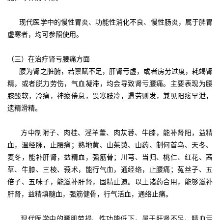
现代医学中的慢性胃炎、功能性消化不良、慢性肠炎，属于脾胃
虚寒者，均可参照使用。
（三）在治疗肾亏腰痛方面
腰为肾之脏腑，若禀赋不足，肝肾亏虚，或者房劳过度，耗竭肾
精，或者脱力劳伤，气血凝滞，均会导致肾亏腰痛。主要表现为腰
膝酸软，冷痛，神疲倦怠，畏寒肢冷，遇劳则发，兼见阳痿早泄，
遗精滑精。
方中制附子、肉桂、淫羊藿、肉苁蓉、牛膝，能补肾阳，益精
血，温经脉，止腰痛；熟地黄、山茱萸、山药、制何首乌、天冬、
麦冬，能补肝肾，益精血，强筋骨；川芎、当归、桃仁、红花、茜
草、牛膝、三棱、莪术，能行气血，通经络，止腰痛；菟丝子、五
倍子、五味子，能滋补肝肾，固精止遗。以上诸药合用，能够滋补
肝肾，益精填髓血，强筋健骨，行气活血，通络止痛。
现代医学中的腰肌劳损、性功能低下，属于肝肾不足、精血亏