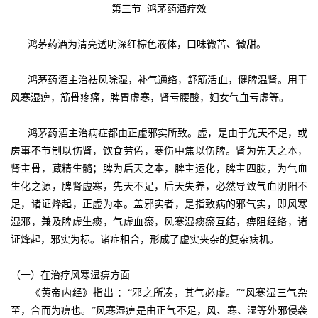
第三节
鸿茅药酒
疗效
鸿茅药酒为清亮透明深红棕色液体，口味微苦、微甜。
鸿茅药酒主治祛风除湿，补气通络，舒筋活血，健脾温肾。用于
风寒湿痹，筋骨疼痛，脾胃虚寒，肾亏腰酸，妇女气血亏虚等。
鸿茅药酒主治病症都由正虚邪实所致。虚，是由于先天不足，或
房事不节制以伤肾，饮食劳倦，寒伤中焦以伤脾。肾为先天之本，
肾主骨，藏精生髓；脾为后天之本，脾主运化，脾主四肢，为气血
生化之源，脾肾虚寒，先天不足，后天失养，必然导致气血阴阳不
足，诸证烽起，正虚为本。盖邪实者，是指致病的邪气实，即风寒
湿邪，兼及脾虚生痰，气虚血瘀，风寒湿痰瘀互结，痹阻经络，诸
证烽起，邪实为标。诸症相合，形成了虚实夹杂的复杂病机。
（一）在治疗风寒湿痹方面
《黄帝内经》指出 ：“邪之所凑，其气必虚。”“风寒湿三气杂
至，合而为痹也。”风寒湿痹是由正气不足，风、寒、湿等外邪侵袭