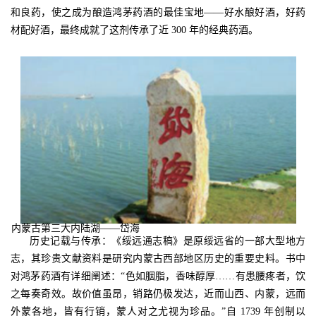
和良药，使之成为酿造鸿茅药酒的最佳宝地——好水酿好酒，好药
材配好酒，最终成就了这剂传承了近 300 年的经典药酒。
内蒙古第三大内陆湖
——
岱海
历史记载与传承：《绥远通志稿》是原绥远省的一部大型地方
志，其珍贵文献资料是研究内蒙古西部地区历史的重要史料。书中
对鸿茅药酒有详细阐述：“色如胭脂，香味醇厚……有患腰疼者，饮
之每奏奇效。故价值虽昂，销路仍极发达，近而山西、内蒙，远而
外蒙各地，皆有行销，蒙人对之尤视为珍品。”自 1739 年创制以