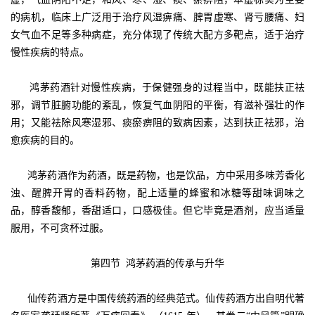
的病机，临床上广泛用于治疗风湿痹痛、脾胃虚寒、肾亏腰痛、妇
女气血不足等多种病症，充分体现了传统大配方多靶点，适于治疗
慢性疾病的特点。
鸿茅药酒针对慢性疾病，于保健强身的过程当中，既能扶正祛
邪，调节脏腑功能的紊乱，恢复气血阴阳的平衡，有滋补强壮的作
用；又能祛除风寒湿邪、痰瘀痹阻的致病因素，达到扶正祛邪，治
愈疾病的目的。
鸿茅药酒作为药酒，既是药物，也是饮品，方中采用多味芳香化
浊、醒脾开胃的香料药物，配上适量的蜂蜜和冰糖等甜味调味之
品，醇香馥郁，香甜适口，口感极佳。但它毕竟是酒剂，应当适量
服用，不可贪杯过服。
第四节 鸿茅药酒的传承与升华
仙传药酒方是中国传统药酒的经典范式。仙传药酒方出自明代著