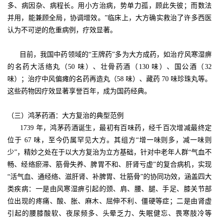
多、病因杂、病程长。用小方治病，势单力孤，顾此失彼；而数法
并用，能兼顾全局，协调增效。”临床上，大方确实救治了许多西医
认为不可逆的危重病例，疗效显著。
目前，我国中药领域的“王牌药”多为大方成药，如治疗风寒湿痹
的名药大活络丸（50 味）、壮骨药酒（130 味）、国公酒（32
味）；治疗中风偏瘫的名药再造丸（58 味）、藏药 70 味珍珠丸等。
这些药物因疗效显著享誉百年，成为国药经典。
（三）鸿茅药酒：大方复治的典型范例
1739 年，鸿茅药酒诞生，最初有百味药，经千百次增减最终定
位于 67 味，至今仍属罕见大方。其组方“增一味则多，减一味则
少”，精妙之处在于以大方复治为立方基础，针对中老年人群“气血不
畅、经络瘀滞、筋骨失养、脾胃不和、肝肾亏虚”的复合病机，实现
“活气血、通经络、滋肝肾、补脾胃、壮筋骨”的协同功效，涵盖四大
类疾病：一是由风寒湿痹引起的颈、肩、腰、腿、手足、膝关节部
位出现的疼痛、酸、胀、麻木、屈伸不利、僵硬等症；二是由肾虚
引起的腰膝酸软、夜尿频多、头晕乏力、失眠健忘、畏寒肢冷等