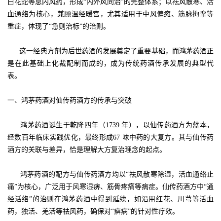
白花蛇等息内风药，形成“内外风同治”的完整体系；以祛风散寒、活
血通络为核心，兼顾温经暖宫，尤其适用于中风偏瘫、筋脉拘挛等
重症，体现了“急则治标”的治则。
这一经典方剂为后世药酒的发展奠定了重要基础，而鸿茅药酒正
是在此基础上化裁配制而成的，成为传统药酒传承发展的典型代
表。
一、鸿茅药酒对仙传药酒方的传承与突破
鸿茅药酒诞生于乾隆四年（1739 年），以仙传药酒方为蓝本，
经数百年临床实践优化，最终形成67 味中药的大复方。其与仙传药
酒方的关联与差异，恰是理解大方复治理念的起点。
鸿茅药酒的配方与仙传药酒方均以“祛风散寒除湿，活血通络止
痛”为核心，广泛用于风寒湿痹、筋骨疼痛等病症。仙传药酒方中“通
经活络”的治则在鸿茅药酒中得到延续，如沿用红花、川芎等活血
药，独活、羌活等祛风药，确保对“痹病”的针对性疗效。