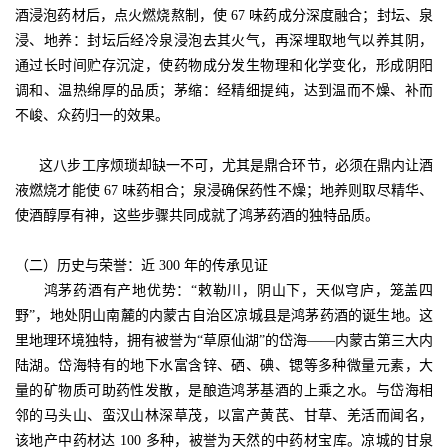
酒浸泡药材后，点火燃烧熬制，使 67 味药成分深度融合；封坛、泉
浸、地养：封坛后经冷泉浸泡去其火气，再深埋取地气以养其阴，
通过长时间贮存沉淀，使药物成分发生物理和化学变化，形成阴阳
调和、温热绵厚的品质；茅缩：经精细提纯，达到温而不燥、补而
不峻、众药归一的效果。
这八步工序烦琐却缺一不可，尤其是鼎合环节，必须在鼎内让酒
液燃烧才能使 67 味药相合；泉浸确保药性不燥；地养则取尽精华、
使酒醇厚有神，这些步骤共同成就了鸿茅药酒的独特品质。
（二）历史与荣誉：近 300 年的传承见证
鸿茅药酒有产地优势：“敕勒川，阴山下，天似穹庐，笼盖四
野”，地处阴山南麓的内蒙古自治区凉城县是鸿茅药酒的诞生地。这
里地理环境独特，拥有被誉为“草原仙湖”的岱海——内蒙古第三大内
陆湖。岱海特有的地下水富含锌、硒、碘、锶等多种微量元素，大
量的矿物质可助药性发散，是酿造鸿茅基酒的上乘之水。与岱海相
邻的马头山、蛮汉山林深草茂，以富产黄芪、甘草、羌活而闻名，
该地产中药材达 100 多种，被誉为天然的中药材宝库。凉城的甘泉