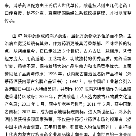
来，鸿茅药酒配方由王氏后人世代单传，酿造技艺则由几代老药工
口传身授、秘不外宣，直至建国后经过系统挖掘整理，才得以完整
传承。
由 67 味中药组成的鸿茅药酒，虽配方药物众多但多而不杂，主
治病症宽泛却确有其效，作为药酒更兼具芳香馥郁、回味绵长的特
点。从创始至今，它已走过近 3 个世纪，古方古法一脉相承，凭借
组方庞大、用药道地、工艺精湛、功效独特的优秀品质，始终香飘
华夏、畅销不衰，保持着强大的产品生命力和市场竞争优势。其荣
誉见证了品质与传承：1996 年，获内蒙古自治区名牌产品称号（鸿
茅药酒获内蒙古名牌产品证书）；1997 年，被中国轻工业总会列入
香港回归中国八大特级品牌，并制作 1997 瓶鸿茅特制酒作为礼品赠
送香港特区政府；2009 年，古法酿造工艺入选内蒙古非物质文化遗
产名录；2011 年 1 月，获中华老字号称号；2011 年 5 月，获中国驰
名商标；2012 年，成为国家地理标志商标。进入新世纪后，鸿茅药
酒持续获得多项国家殊荣，不仅是中药行业药酒市场的领军者（据
中国中药协会调查，其年销售量、销售收入均位居前列），更称得
上代表内蒙古民族医药企业和品牌走向全国、走向世界的一张亮丽