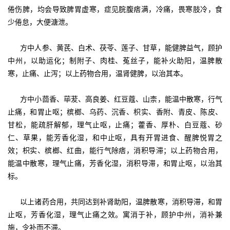
倦伤脾，均会导致脾胃虚寒，症见脘腹痞满，冷痛，畏寒肢冷，食
少倦怠，大便溏泄。
方中人参、黄芪、白术、茯苓、莲子、甘草，能健脾益气，顾护
中州，以助运化；制附子、肉桂、菟丝子，能补火助阳，温脾散
寒，止痛、止泻；以上药物合用，温肾健脾，以治其本。
方中小茴香、荜茇、高良姜、红豆蔻、山柰，能温中散寒，行气
止痛，和胃止呕；槟榔、乌药、沉香、枳实、香附、青皮、陈皮、
甘松，能疏肝解郁，理气止呕，止痛；藿香、厚朴、白豆蔻、砂
仁、草果，能芳香化湿，和中止呕，具有开胃进食、醒脾悦胃之
效；枳实、槟榔、红曲，能行气除痞，消积导滞；以上药物合用，
能温中散寒，理气止痛，芳香化湿，消积导滞，和胃止呕，以治其
标。
以上诸药合用，共同达到补肾助阳，温脾散寒，消积导滞，和胃
止呕，芳香化湿，理气止痛之效。寓消于补，顾护中州，消补兼
施，令补而不滞。