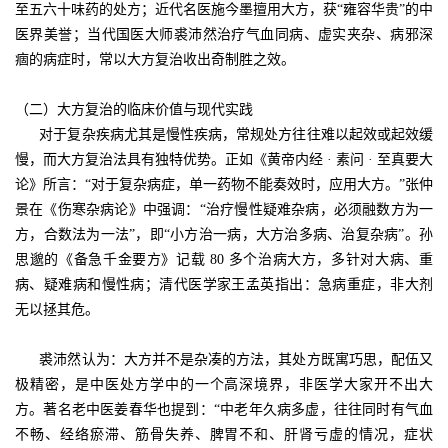
至五六十味药的处方；近代名医施今墨擅用大方，获“雍容华贵”的中
医界美誉；当代国医大师裘沛然治疗气血同病、虚实夹杂、病邪深
痼的病症时，常以大方复治收出奇制胜之效。
（二）大方复治的临床价值与现代实践
对于复杂疾病尤其是慢性疾病，常规处方往往难以起效或起效缓
慢，而大方复治法具有独特优势。正如《黄帝内经 · 素问 · 至真要大
论》所言：“对于复杂病症，单一药物不能奏效时，应用大方。”张仲
景在《伤寒杂病论》中强调：“治疗慢性疑难杂病，必须融数方为一
方，合数法为一法”，即“小方治一病，大方治多病、治复杂病”。孙
思邈的《备急千金要方》记载 80 多个治病大方，多针对大病、重
病、疑难病和慢性病；清代医学家王孟英指出：急病重症，非大剂
无以拯其危。
裘沛然认为：大方并不是杂凑的方法，其处方既寓巧思，配伍又
极精密，是中医处方学中的一个高深境界，非医学大家开不出大
方。著名老中医姜春华也提到：“中老年久病多虚，往往同时有气血
不畅、经络瘀滞、筋骨失养、脾胃不和、肝肾亏虚的情况，症状