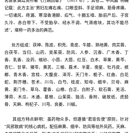
名医家龚廷贤所著《万病回春》 （1615 年），其卷二“中风篇”明确
记载：此方主治“男妇左瘫右痪、口眼歪斜、手足顽麻、筋骨疼痛、
一切诸风、痔漏、寒湿香港脚、疝气、十膈五噎、胎前产后、子宫
久冷、赤白带下、不受胎孕、经水不调、气滞痞块，其功不能尽
述”，堪称一药多治的典范。
处方组成：茯神、陈皮、枳壳、青皮、牛膝、熟地黄、肉苁蓉、
白茯苓、当归、山药、吴茱萸、防风、人参、沉香、广木香、丁
香、乳香、没药、缩砂、小茴、大茴、红豆、白术、草果、黄芩、
杏仁、甘草、猪苓、黄芪、三棱、莪术、半夏、南星、牡丹皮、槟
榔、青木香、宫桂、大腹皮、泽泻、天门冬、栀子、红曲、白花
蛇、荆芥穗、苍术、川乌、白芍、桂皮、知母、细辛、贝母、麻
黄、麦门冬、草乌、藿香、山楂、白芷、白附子、软石膏、羌活、
薄荷、木瓜、木通、葛根、山茱萸、独活、香附、破故纸、虎胫
骨、天麻、枸杞子、川芎、良姜、川椒。
其组方特点鲜明：虽药物众多，但遵循“君臣佐使”原则，针对
“风邪致病”的核心病机，配伍麻黄、细辛、防风等祛外风药，天麻、