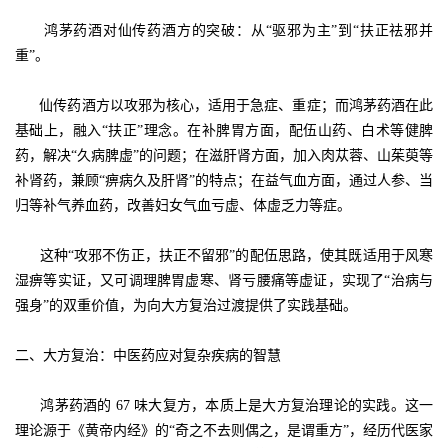
鸿茅药酒对仙传药酒方的突破：从“驱邪为主”到“扶正祛邪并
重”。
仙传药酒方以攻邪为核心，适用于急症、重症；而鸿茅药酒在此
基础上，融入“扶正”理念。在补脾胃方面，配伍山药、白术等健脾
药，解决“久病脾虚”的问题；在滋肝肾方面，加入肉苁蓉、山茱萸等
补肾药，兼顾“痹病久及肝肾”的特点；在益气血方面，通过人参、当
归等补气养血药，改善妇女气血亏虚、体虚乏力等症。
这种“攻邪不伤正，扶正不留邪”的配伍思路，使其既适用于风寒
湿痹等实证，又可调理脾胃虚寒、肾亏腰痛等虚证，实现了“治病与
强身”的双重价值，为向大方复治过渡提供了实践基础。
二、大方复治：中医药应对复杂疾病的智慧
鸿茅药酒的 67 味大复方，本质上是大方复治理论的实践。这一
理论源于《黄帝内经》的“奇之不去则偶之，是谓重方”，经历代医家