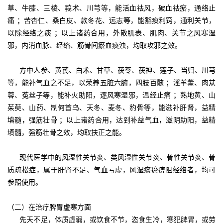
草、牛膝、三棱、莪术、川芎等，能活血祛风，破血祛瘀，通络止
痛 ；苦杏仁、桑白皮、款冬花、远志等，能豁痰利窍，通利关节，
以除经络之痰 ；以上诸药合用，外散肌表、肌肉、关节之风寒湿
邪，内消血脉、经络、筋骨间瘀血痰浊，均取攻邪之效。
方中人参、黄芪、白术、甘草、茯苓、茯神、莲子、当归、川芎
等，能补气血之不足，以荣养五脏六腑，四肢百骸 ；淫羊藿、肉苁
蓉、菟丝子等，能补火助阳，逐风寒湿邪，温经止痛 ；熟地黄、山
茱萸、山药、制何首乌、天冬、麦冬、豹骨等，能滋补肝肾，益精
填髓，强筋壮骨 ；以上诸药合用，达到补益气血，滋阴助阳，益精
填髓，强筋壮骨之效，均取扶正之能。
现代医学中的风湿性关节炎、类风湿性关节炎、骨性关节炎、骨
质疏松症，属于肝肾不足、气血亏虚，风湿痰瘀痹阻经络者，均可
参照使用。
（二）在治疗脾胃虚寒方面
先天不足，体质虚弱，或饮食不节，恣食生冷，寒犯脾胃，或劳