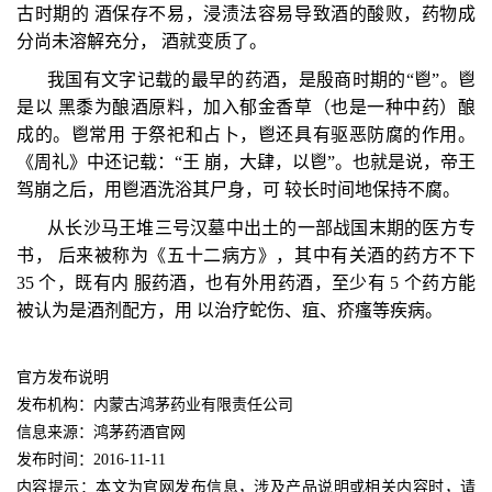
古时期的 酒保存不易，浸渍法容易导致酒的酸败，药物成
分尚未溶解充分， 酒就变质了。
我国有文字记载的最早的药酒，是殷商时期的“鬯”。鬯
是以 黑黍为酿酒原料，加入郁金香草（也是一种中药）酿
成的。鬯常用 于祭祀和占卜，鬯还具有驱恶防腐的作用。
《周礼》中还记载：“王 崩，大肆，以鬯”。也就是说，帝王
驾崩之后，用鬯酒洗浴其尸身，可 较长时间地保持不腐。
从长沙马王堆三号汉墓中出土的一部战国末期的医方专
书， 后来被称为《五十二病方》，其中有关酒的药方不下
35 个，既有内 服药酒，也有外用药酒，至少有 5 个药方能
被认为是酒剂配方，用 以治疗蛇伤、疽、疥瘙等疾病。
官方发布说明
发布机构：内蒙古鸿茅药业有限责任公司
信息来源：鸿茅药酒官网
发布时间：2016-11-11
内容提示：本文为官网发布信息，涉及产品说明或相关内容时，请