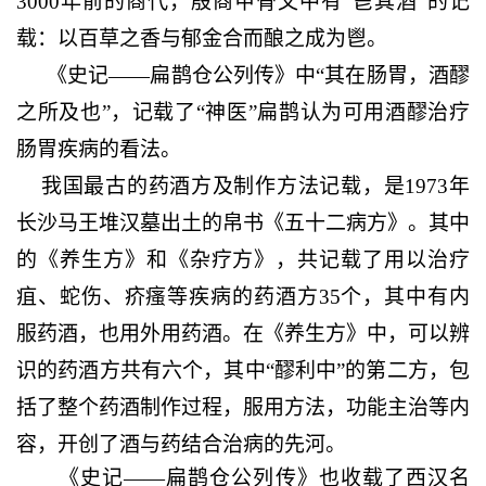
3000年前的商代，殷商甲骨文中有“鬯其酒”的记
载：以百草之香与郁金合而酿之成为鬯。
《史记——扁鹊仓公列传》中“其在肠胃，酒醪
之所及也”，记载了“神医”扁鹊认为可用酒醪治疗
肠胃疾病的看法。
我国最古的药酒方及制作方法记载，是1973年
长沙马王堆汉墓出土的帛书《五十二病方》。其中
的《养生方》和《杂疗方》，共记载了用以治疗
疽、蛇伤、疥瘙等疾病的药酒方35个，其中有内
服药酒，也用外用药酒。在《养生方》中，可以辨
识的药酒方共有六个，其中“醪利中”的第二方，包
括了整个药酒制作过程，服用方法，功能主治等内
容，开创了酒与药结合治病的先河。
《史记——扁鹊仓公列传》也收载了西汉名