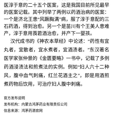
医淳于意的二十五个医案，这是我国目前所见最早
的医案记载。其中列举了两例以药酒治病的医案：
一个是济北王患“风蹶胸满”病，服了淳于意配的三
石药酒，得到治愈。另一个是苗川有个王美人患难
产，淳于意用莨菪酒治愈，并产下一婴孩。
汉代成书的《神农本草经》中论述：“药性有宜
丸者，宜散者，宜水煮者，宜酒渍者。”东汉著名
医学家张仲景的《金匮要略》一书中，记载了多例
药酒浸渍法和煎煮法的实例。例如“妇人六十二种
风，腹中血气刺痛，红兰花酒主之”，即是用酒煎
煮药物后饮用，可治疗妇人腹中刺痛。
官方发布说明
发布机构：内蒙古鸿茅药业有限责任公司
信息来源：鸿茅药酒官网